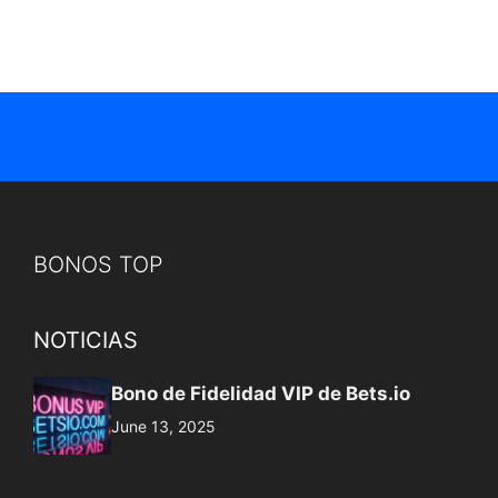
BONOS TOP
NOTICIAS
Bono de Fidelidad VIP de Bets.io
June 13, 2025