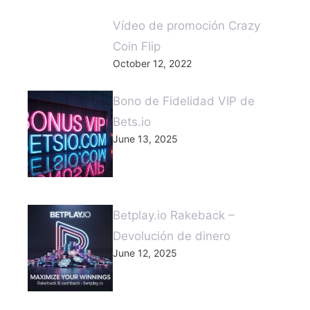
Vídeo de promoción Crazy
Coin Flip
October 12, 2022
Bono de Fidelidad VIP de
Bets.io
June 13, 2025
Betplay.io Rakeback –
Devolución de dinero
June 12, 2025