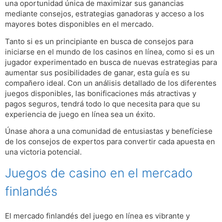
una oportunidad única de maximizar sus ganancias
mediante consejos, estrategias ganadoras y acceso a los
mayores botes disponibles en el mercado.
Tanto si es un principiante en busca de consejos para
iniciarse en el mundo de los casinos en línea, como si es un
jugador experimentado en busca de nuevas estrategias para
aumentar sus posibilidades de ganar, esta guía es su
compañero ideal. Con un análisis detallado de los diferentes
juegos disponibles, las bonificaciones más atractivas y
pagos seguros, tendrá todo lo que necesita para que su
experiencia de juego en línea sea un éxito.
Únase ahora a una comunidad de entusiastas y benefíciese
de los consejos de expertos para convertir cada apuesta en
una victoria potencial.
Juegos de casino en el mercado
finlandés
El mercado finlandés del juego en línea es vibrante y