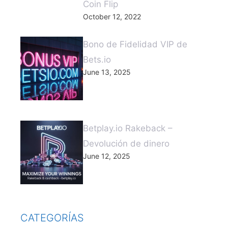
Coin Flip
October 12, 2022
Bono de Fidelidad VIP de
Bets.io
June 13, 2025
Betplay.io Rakeback –
Devolución de dinero
June 12, 2025
CATEGORÍAS