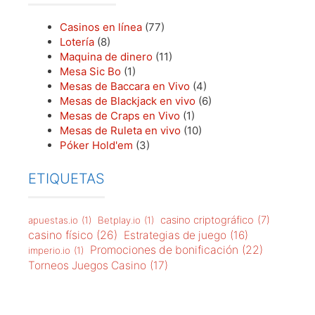
Casinos en línea
(77)
Lotería
(8)
Maquina de dinero
(11)
Mesa Sic Bo
(1)
Mesas de Baccara en Vivo
(4)
Mesas de Blackjack en vivo
(6)
Mesas de Craps en Vivo
(1)
Mesas de Ruleta en vivo
(10)
Póker Hold'em
(3)
ETIQUETAS
casino criptográfico
(7)
apuestas.io
(1)
Betplay.io
(1)
casino físico
(26)
Estrategias de juego
(16)
Promociones de bonificación
(22)
imperio.io
(1)
Torneos Juegos Casino
(17)