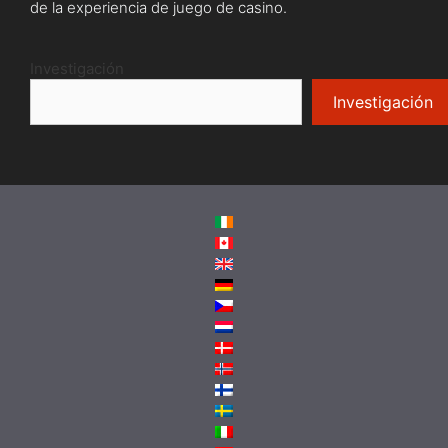
de la experiencia de juego de casino.
Investigación
Investigación