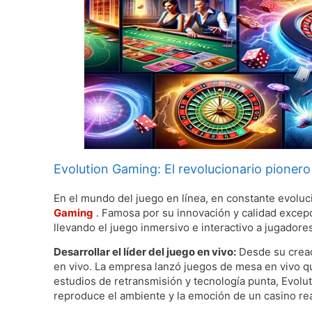
Evolution Gaming: El revolucionario pionero
En el mundo del juego en línea, en constante evoluc
Gaming
. Famosa por su innovación y calidad excepc
llevando el juego inmersivo e interactivo a jugadore
Desarrollar el líder del juego en vivo:
Desde su creac
en vivo. La empresa lanzó juegos de mesa en vivo q
estudios de retransmisión y tecnología punta, Evolu
reproduce el ambiente y la emoción de un casino rea