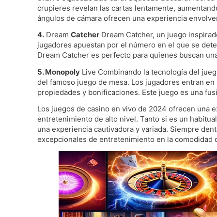
crupieres revelan las cartas lentamente, aumentando 
ángulos de cámara ofrecen una experiencia envolvent
4.
Dream
Catcher
Dream Catcher, un juego inspirado
jugadores apuestan por el número en el que se deten
Dream Catcher es perfecto para quienes buscan una e
5. Monopoly
Live Combinando la tecnología del jueg
del famoso juego de mesa. Los jugadores entran en u
propiedades y bonificaciones. Este juego es una fus
Los juegos de casino en vivo de 2024 ofrecen una ex
entretenimiento de alto nivel. Tanto si es un habit
una experiencia cautivadora y variada. Siempre den
excepcionales de entretenimiento en la comodidad d