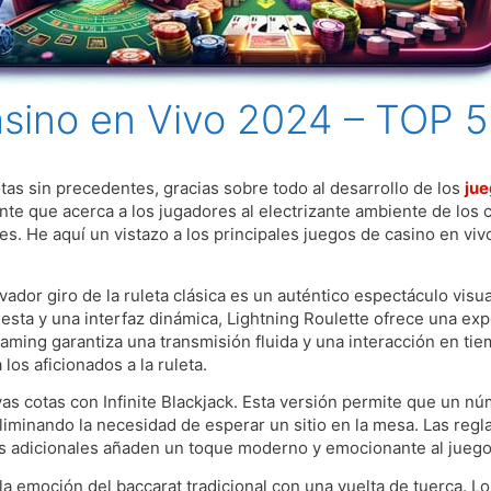
sino en Vivo 2024 – TOP 5
otas sin precedentes, gracias sobre todo al desarrollo de los
jue
nte que acerca a los jugadores al electrizante ambiente de los 
es. He aquí un vistazo a los principales juegos de casino en viv
ador giro de la ruleta clásica es un auténtico espectáculo visu
esta y una interfaz dinámica, Lightning Roulette ofrece una exp
ming garantiza una transmisión fluida y una interacción en tie
los aficionados a la ruleta.
vas cotas con Infinite Blackjack. Esta versión permite que un n
liminando la necesidad de esperar un sitio en la mesa. Las regl
ones adicionales añaden un toque moderno y emocionante al juego
a emoción del baccarat tradicional con una vuelta de tuerca. Lo