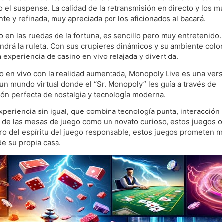
el suspense. La calidad de la retransmisión en directo y los mú
e y refinada, muy apreciada por los aficionados al bacará.
 en las ruedas de la fortuna, es sencillo pero muy entretenido.
drá la ruleta. Con sus crupieres dinámicos y su ambiente color
xperiencia de casino en vivo relajada y divertida.
o en vivo con la realidad aumentada, Monopoly Live es una vers
n mundo virtual donde el “Sr. Monopoly” les guía a través de
ión perfecta de nostalgia y tecnología moderna.
periencia sin igual, que combina tecnología punta, interacción 
ual de las mesas de juego como un novato curioso, estos juegos 
tro del espíritu del juego responsable, estos juegos prometen
e su propia casa.