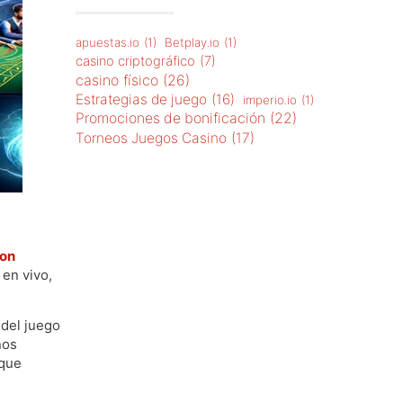
apuestas.io
(1)
Betplay.io
(1)
casino criptográfico
(7)
casino físico
(26)
Estrategias de juego
(16)
imperio.io
(1)
Promociones de bonificación
(22)
Torneos Juegos Casino
(17)
ion
 en vivo,
 del juego
nos
 que