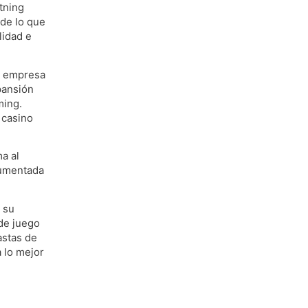
tning
 de lo que
lidad e
a empresa
pansión
ming.
 casino
a al
aumentada
 su
 de juego
astas de
 lo mejor