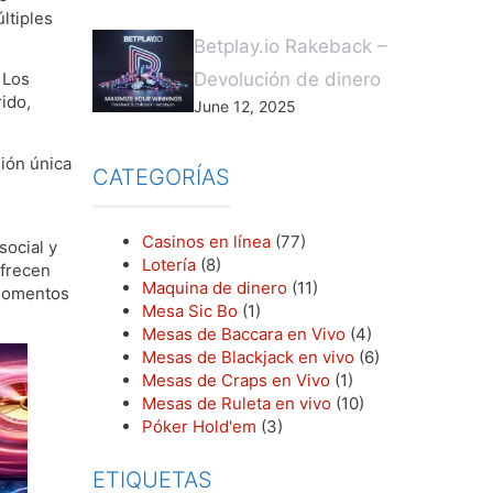
ltiples
Betplay.io Rakeback –
Devolución de dinero
 Los
ido,
June 12, 2025
ión única
CATEGORÍAS
Casinos en línea
(77)
social y
Lotería
(8)
ofrecen
Maquina de dinero
(11)
 momentos
Mesa Sic Bo
(1)
Mesas de Baccara en Vivo
(4)
Mesas de Blackjack en vivo
(6)
Mesas de Craps en Vivo
(1)
Mesas de Ruleta en vivo
(10)
Póker Hold'em
(3)
ETIQUETAS