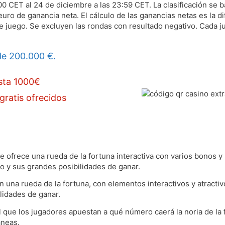
00 CET al 24 de diciembre a las 23:59 CET. La clasificación se b
ro de ganancia neta. El cálculo de las ganancias netas es la di
 de juego. Se excluyen las rondas con resultado negativo. Cada 
de 200.000 €.
sta 1000€
gratis ofrecidos
 ofrece una rueda de la fortuna interactiva con varios bonos y
do y sus grandes posibilidades de ganar.
 una rueda de la fortuna, con elementos interactivos y atracti
lidades de ganar.
el que los jugadores apuestan a qué número caerá la noria de la 
áneas.