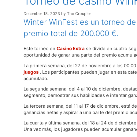
Torneo de casino WinF
December 18, 2023
by
The Croupier
Winter WinFest es un torneo de
premio total de 200.000 €.
Este torneo en
Casino Extra
se divide en cuatro seg
oportunidad de ganar una parte del premio acumula
La primera semana, del 27 de noviembre a las 00:00
juegos
. Los participantes pueden jugar en esta cat
acumulado.
La segunda semana, del 4 al 10 de diciembre, desta
segmento, demostrar sus habilidades e intentar gan
La tercera semana, del 11 al 17 de diciembre, está d
ganancias netas y aspirar a una parte del premio ac
La cuarta y última semana, del 18 al 24 de diciembr
Una vez más, los jugadores pueden acumular gananc