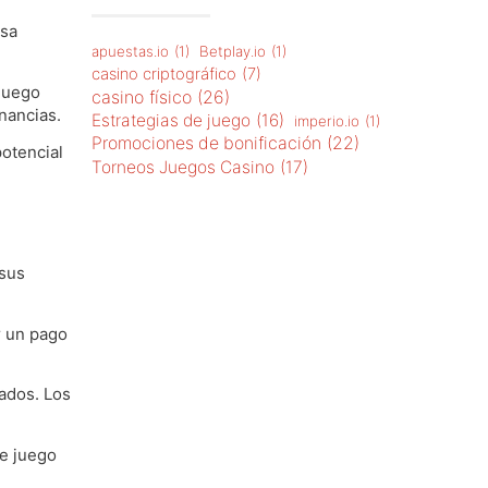
esa
apuestas.io
(1)
Betplay.io
(1)
casino criptográfico
(7)
juego
casino físico
(26)
nancias.
Estrategias de juego
(16)
imperio.io
(1)
Promociones de bonificación
(22)
potencial
Torneos Juegos Casino
(17)
 sus
r un pago
zados. Los
te juego