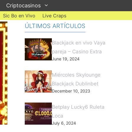
Criptocasinos
Sic Bo en Vivo
Live Craps
ÚLTIMOS ARTÍCULOS
Blackjack en vivo Vaya
pareja – Casino Extra
June 19, 2024
Miércoles Skylounge
Blackjack Dublinbet
December 10, 2023
Betplay Lucky6 Ruleta
Loca
July 6, 2024