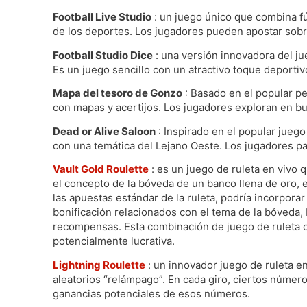
Football Live Studio
: un juego único que combina fút
de los deportes. Los jugadores pueden apostar sobre
Football Studio Dice
: una versión innovadora del ju
Es un juego sencillo con un atractivo toque deportiv
Mapa del tesoro de Gonzo
: Basado en el popular pe
con mapas y acertijos. Los jugadores exploran en b
Dead or Alive Saloon
: Inspirado en el popular jueg
con una temática del Lejano Oeste. Los jugadores par
Vault Gold Roulette
: es un juego de ruleta en vivo 
el concepto de la bóveda de un banco llena de oro, 
las apuestas estándar de la ruleta, podría incorpora
bonificación relacionados con el tema de la bóveda,
recompensas. Esta combinación de juego de ruleta cl
potencialmente lucrativa.
Lightning Roulette
: un innovador juego de ruleta en
aleatorios “relámpago”. En cada giro, ciertos númer
ganancias potenciales de esos números.