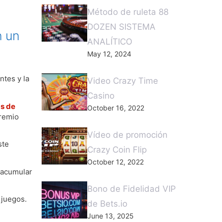
Método de ruleta 88
DOZEN SISTEMA
n un
ANALÍTICO
May 12, 2024
ntes y la
Video Crazy Time
Casino
s de
October 16, 2022
premio
Vídeo de promoción
ste
Crazy Coin Flip
October 12, 2022
, acumular
Bono de Fidelidad VIP
 juegos.
de Bets.io
June 13, 2025