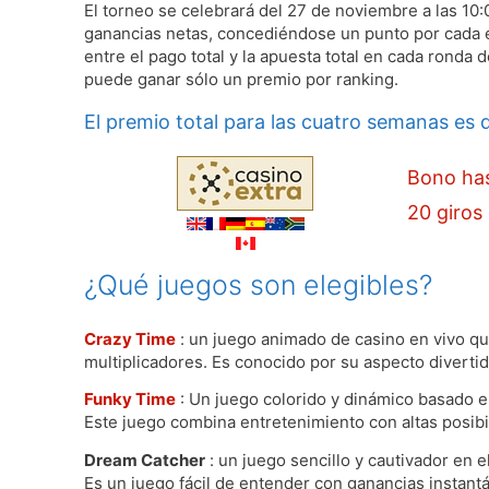
El torneo se celebrará del 27 de noviembre a las 10:
ganancias netas, concediéndose un punto por cada eu
entre el pago total y la apuesta total en cada ronda
puede ganar sólo un premio por ranking.
El premio total para las cuatro semanas es 
Bono ha
20 giros 
¿Qué juegos son elegibles?
Crazy Time
: un juego animado de casino en vivo que
multiplicadores. Es conocido por su aspecto diverti
Funky Time
: Un juego colorido y dinámico basado en
Este juego combina entretenimiento con altas posibi
Dream Catcher
: un juego sencillo y cautivador en 
Es un juego fácil de entender con ganancias instant