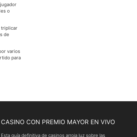
 jugador
les o
triplicar
as de
por varios
rtido para
CASINO CON PREMIO MAYOR EN VIVO
Esta guía definitiva de casinos arroja luz sobre las