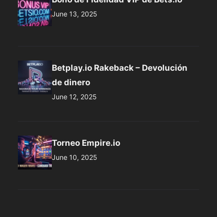
June 13, 2025
Betplay.io Rakeback – Devolución
de dinero
June 12, 2025
Torneo Empire.io
June 10, 2025