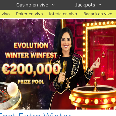
Casino en vivo
Jackpots
 vivo
Póker en vivo
lotería en vivo
Bacará en vivo