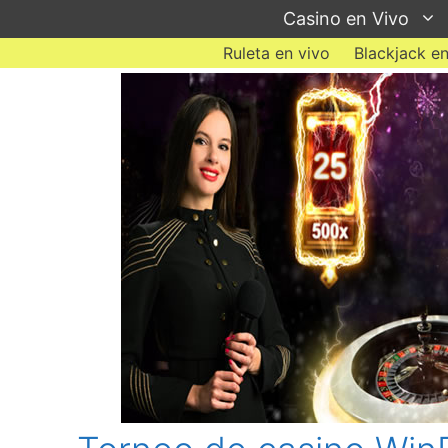
Skip
Casino en Vivo
to
content
Ruleta en vivo
Blackjack en