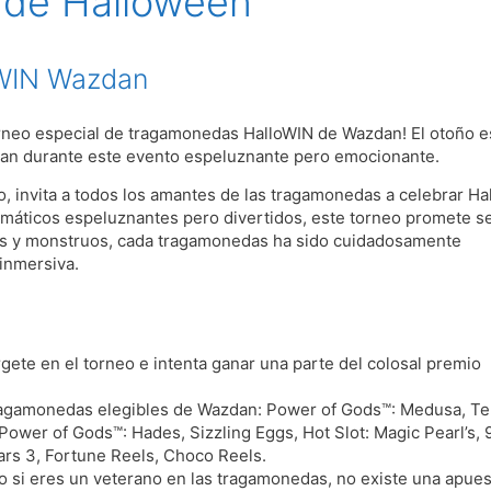
” de Halloween
oWIN Wazdan
rneo especial de tragamonedas HalloWIN de Wazdan! El otoño es
aran durante este evento espeluznante pero emocionante.
o, invita a todos los amantes de las tragamonedas a celebrar H
máticos espeluznantes pero divertidos, este torneo promete s
ros y monstruos, cada tragamonedas ha sido cuidadosamente
inmersiva.
ete en el torneo e intenta ganar una parte del colosal premio
tragamonedas elegibles de Wazdan: Power of Gods™: Medusa, Tel
ower of Gods™: Hades, Sizzling Eggs, Hot Slot: Magic Pearl’s, 
ars 3, Fortune Reels, Choco Reels.
o si eres un veterano en las tragamonedas, no existe una apues