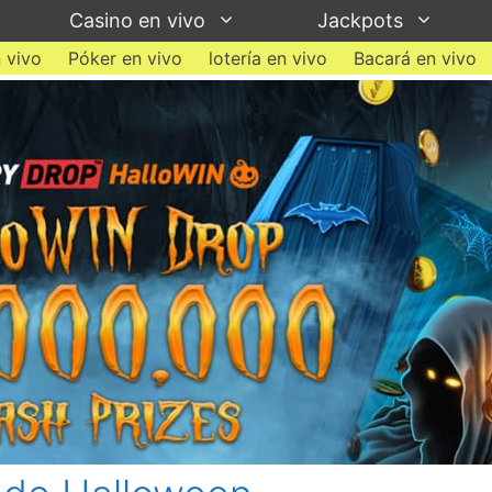
Casino en vivo
Jackpots
 vivo
Póker en vivo
lotería en vivo
Bacará en vivo