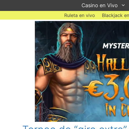
Skip
Casino en Vivo
to
content
Ruleta en vivo
Blackjack en