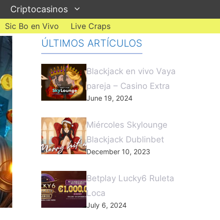
Criptocasinos
Sic Bo en Vivo
Live Craps
ÚLTIMOS ARTÍCULOS
Blackjack en vivo Vaya
pareja – Casino Extra
June 19, 2024
Miércoles Skylounge
Blackjack Dublinbet
December 10, 2023
Betplay Lucky6 Ruleta
Loca
July 6, 2024