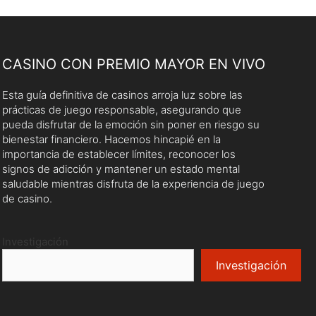
CASINO CON PREMIO MAYOR EN VIVO
Esta guía definitiva de casinos arroja luz sobre las
prácticas de juego responsable, asegurando que
pueda disfrutar de la emoción sin poner en riesgo su
bienestar financiero. Hacemos hincapié en la
importancia de establecer límites, reconocer los
signos de adicción y mantener un estado mental
saludable mientras disfruta de la experiencia de juego
de casino.
Investigación
Investigación