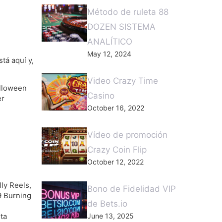
Método de ruleta 88
DOZEN SISTEMA
ANALÍTICO
May 12, 2024
tá aquí y,
Video Crazy Time
alloween
Casino
er
October 16, 2022
Vídeo de promoción
Crazy Coin Flip
October 12, 2022
ly Reels,
Bono de Fidelidad VIP
9 Burning
de Bets.io
June 13, 2025
ta