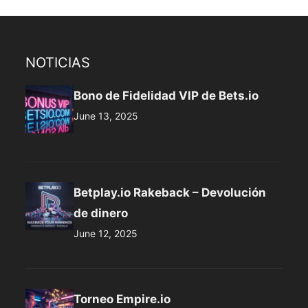
NOTICIAS
Bono de Fidelidad VIP de Bets.io
June 13, 2025
Betplay.io Rakeback – Devolución
de dinero
June 12, 2025
Torneo Empire.io