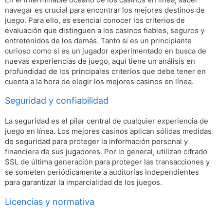
navegar es crucial para encontrar los mejores destinos de
juego. Para ello, es esencial conocer los criterios de
evaluación que distinguen a los casinos fiables, seguros y
entretenidos de los demás. Tanto si es un principiante
curioso como si es un jugador experimentado en busca de
nuevas experiencias de juego, aquí tiene un análisis en
profundidad de los principales criterios que debe tener en
cuenta a la hora de elegir los mejores casinos en línea.
Seguridad y confiabilidad
La seguridad es el pilar central de cualquier experiencia de
juego en línea. Los mejores casinos aplican sólidas medidas
de seguridad para proteger la información personal y
financiera de sus jugadores. Por lo general, utilizan cifrado
SSL de última generación para proteger las transacciones y
se someten periódicamente a auditorías independientes
para garantizar la imparcialidad de los juegos.
Licencias y normativa