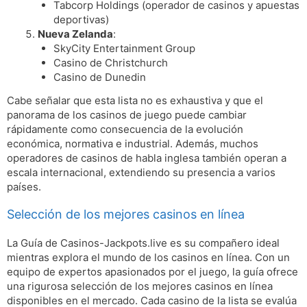
Tabcorp Holdings (operador de casinos y apuestas
deportivas)
Nueva Zelanda
:
SkyCity Entertainment Group
Casino de Christchurch
Casino de Dunedin
Cabe señalar que esta lista no es exhaustiva y que el
panorama de los casinos de juego puede cambiar
rápidamente como consecuencia de la evolución
económica, normativa e industrial. Además, muchos
operadores de casinos de habla inglesa también operan a
escala internacional, extendiendo su presencia a varios
países.
Selección de los mejores casinos en línea
La Guía de Casinos-Jackpots.live es su compañero ideal
mientras explora el mundo de los casinos en línea. Con un
equipo de expertos apasionados por el juego, la guía ofrece
una rigurosa selección de los mejores casinos en línea
disponibles en el mercado. Cada casino de la lista se evalúa