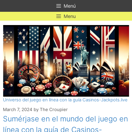
Skip
Menú
to
content
Menu
Universo del juego en línea con la guía Casinos-Jackpots.live
March 7, 2024
by
The Croupier
Sumérjase en el mundo del juego en
línea con la guía de Casinos-