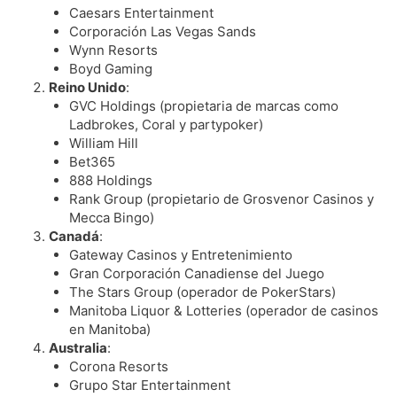
Caesars Entertainment
Corporación Las Vegas Sands
Wynn Resorts
Boyd Gaming
Reino Unido
:
GVC Holdings (propietaria de marcas como
Ladbrokes, Coral y partypoker)
William Hill
Bet365
888 Holdings
Rank Group (propietario de Grosvenor Casinos y
Mecca Bingo)
Canadá
:
Gateway Casinos y Entretenimiento
Gran Corporación Canadiense del Juego
The Stars Group (operador de PokerStars)
Manitoba Liquor & Lotteries (operador de casinos
en Manitoba)
Australia
:
Corona Resorts
Grupo Star Entertainment