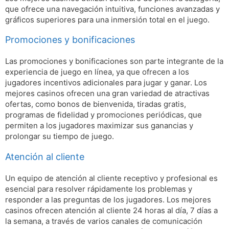
que ofrece una navegación intuitiva, funciones avanzadas y
gráficos superiores para una inmersión total en el juego.
Promociones y bonificaciones
Las promociones y bonificaciones son parte integrante de la
experiencia de juego en línea, ya que ofrecen a los
jugadores incentivos adicionales para jugar y ganar. Los
mejores casinos ofrecen una gran variedad de atractivas
ofertas, como bonos de bienvenida, tiradas gratis,
programas de fidelidad y promociones periódicas, que
permiten a los jugadores maximizar sus ganancias y
prolongar su tiempo de juego.
Atención al cliente
Un equipo de atención al cliente receptivo y profesional es
esencial para resolver rápidamente los problemas y
responder a las preguntas de los jugadores. Los mejores
casinos ofrecen atención al cliente 24 horas al día, 7 días a
la semana, a través de varios canales de comunicación