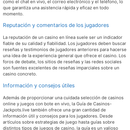
como el chat en vivo, el correo electrónico y el teléfono, lo
que garantiza una asistencia rápida y eficaz en todo
momento.
Reputación y comentarios de los jugadores
La reputación de un casino en línea suele ser un indicador
fiable de su calidad y fiabilidad. Los jugadores deben buscar
reseñas y testimonios de jugadores anteriores para hacerse
una idea de la experiencia general que ofrece el casino. Los
foros de debate, los sitios de reseñas y las redes sociales
son fuentes excelentes de reseñas imparciales sobre un
casino concreto.
Información y consejos útiles
Además de proporcionar una cuidada selección de casinos
online y juegos con bote en vivo, la Guía de Casinos-
Jackpots.live también ofrece una gran cantidad de
información útil y consejos para los jugadores. Desde
artículos sobre estrategias de juego hasta guías sobre
distintos tipos de juegos de casino, la guía es un valioso