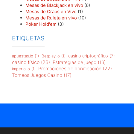
Mesas de Blackjack en vivo
(6)
Mesas de Craps en Vivo
(1)
Mesas de Ruleta en vivo
(10)
Póker Hold'em
(3)
ETIQUETAS
casino criptográfico
(7)
apuestas.io
(1)
Betplay.io
(1)
casino físico
(26)
Estrategias de juego
(16)
Promociones de bonificación
(22)
imperio.io
(1)
Torneos Juegos Casino
(17)