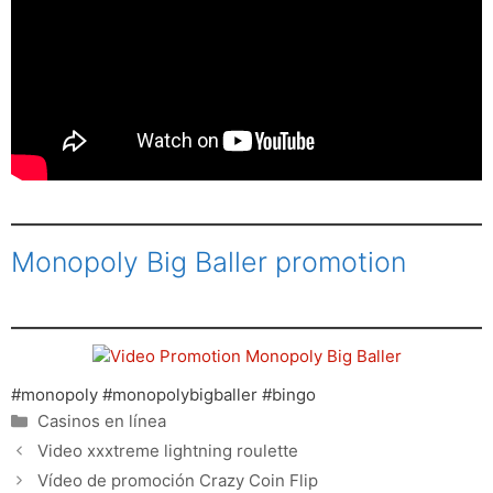
Monopoly Big Baller promotion
#monopoly #monopolybigballer #bingo
Categories
Casinos en línea
Video xxxtreme lightning roulette
Vídeo de promoción Crazy Coin Flip