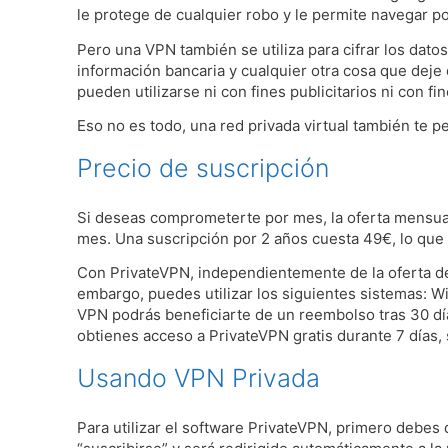
le protege de cualquier robo y le permite navegar po
Pero una VPN también se utiliza para cifrar los dat
información bancaria y cualquier otra cosa que deje 
pueden utilizarse ni con fines publicitarios ni con fi
Eso no es todo, una red privada virtual también te pe
Precio de suscripción
Si deseas comprometerte por mes, la oferta mensual 
mes. Una suscripción por 2 años cuesta 49€, lo que 
Con PrivateVPN, independientemente de la oferta de 
embargo, puedes utilizar los siguientes sistemas: 
VPN podrás beneficiarte de un reembolso tras 30 dí
obtienes acceso a PrivateVPN gratis durante 7 días, s
Usando VPN Privada
Para utilizar el software PrivateVPN, primero debes d