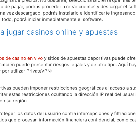
 página de precios. No obstante, selecciona la oferta que más te
o de pagar, podrás proceder a crear cuentas y descargar el so
Una vez descargado, podrás instalarlo e identificarte ingresando
 todo, podrá iniciar inmediatamente el software.
ra jugar casinos online y apuestas
os de casino en vivo
y sitios de apuestas deportivas puede ofr
también puede presentar riesgos legales y de otro tipo. Aquí ha
por utilizar PrivateVPN:
rtivas pueden imponer restricciones geográficas al acceso a su
ar estas restricciones ocultando la dirección IP real del usuari
en su región.
oteger los datos del usuario contra intercepciones y filtracione
tios que procesan información financiera confidencial, como ca