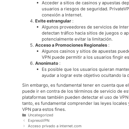
Acceder a sitios de casinos y apuestas de
usuarios a riesgos de seguridad. PrivateVP
conexión a Internet.
Evite estrangular
:
Algunos proveedores de servicios de Inter
detectan tráfico hacia sitios de juegos o a
potencialmente evitar la limitación.
Acceso a Promociones Regionales
:
Algunos casinos y sitios de apuestas pued
VPN puede permitir a los usuarios fingir e
Anonimato
:
Es posible que los usuarios quieran manten
ayudar a lograr este objetivo ocultando la d
Sin embargo, es fundamental tener en cuenta que el 
puede ir en contra de los términos de servicio de es
plataformas también pueden detectar el uso de VPN 
tanto, es fundamental comprender las leyes locales y
VPN para estos fines.
Categories
Uncategorized
ExpressVPN
Acceso privado a internet.com