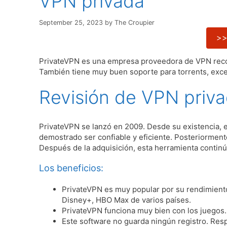
VPN privada
September 25, 2023
by
The Croupier
>>
PrivateVPN es una empresa proveedora de VPN rec
También tiene muy buen soporte para torrents, exce
Revisión de VPN priv
PrivateVPN se lanzó en 2009. Desde su existencia, e
demostrado ser confiable y eficiente. Posteriormen
Después de la adquisición, esta herramienta contin
Los beneficios:
PrivateVPN es muy popular por su rendimient
Disney+, HBO Max de varios países.
PrivateVPN funciona muy bien con los juegos. 
Este software no guarda ningún registro. Resp