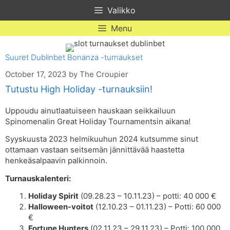
Skip
Valikko
to
content
Menu
Suuret Dublinbet Bonanza -turnaukset
October 17, 2023
by
The Croupier
Tutustu High Holiday -turnauksiin!
Uppoudu ainutlaatuiseen hauskaan seikkailuun
Spinomenalin Great Holiday Tournamentsin aikana!
Syyskuusta 2023 helmikuuhun 2024 kutsumme sinut
ottamaan vastaan ​​seitsemän jännittävää haastetta
henkeäsalpaavin palkinnoin.
Turnauskalenteri:
Holiday Spirit
(09.28.23 – 10.11.23) – potti: 40 000 €
Halloween-voitot
(12.10.23 – 01.11.23) – Potti: 60 000
€
Fortune Hunters
(02.11.23 – 29.11.23) – Potti: 100 000