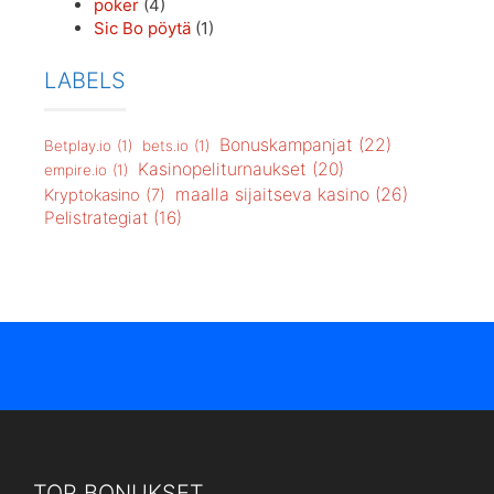
poker
(4)
Sic Bo pöytä
(1)
LABELS
Bonuskampanjat
(22)
Betplay.io
(1)
bets.io
(1)
Kasinopeliturnaukset
(20)
empire.io
(1)
maalla sijaitseva kasino
(26)
Kryptokasino
(7)
Pelistrategiat
(16)
TOP BONUKSET