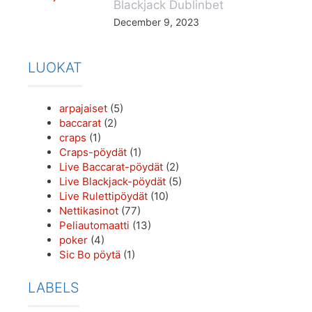
Blackjack Dublinbet
December 9, 2023
LUOKAT
arpajaiset
(5)
baccarat
(2)
craps
(1)
Craps-pöydät
(1)
Live Baccarat-pöydät
(2)
Live Blackjack-pöydät
(5)
Live Rulettipöydät
(10)
Nettikasinot
(77)
Peliautomaatti
(13)
poker
(4)
Sic Bo pöytä
(1)
LABELS