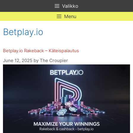
Skip
Valikko
to
content
Menu
Betplay.io
Betplay.io Rakeback – Käteispalautus
June 12, 2025
by
The Croupier