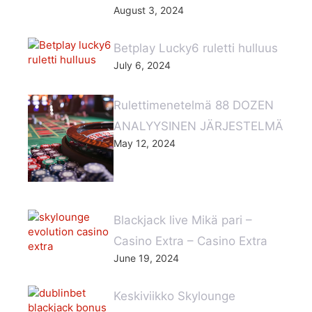
August 3, 2024
Betplay Lucky6 ruletti hulluus
July 6, 2024
Rulettimenetelmä 88 DOZEN
ANALYYSINEN JÄRJESTELMÄ
May 12, 2024
Blackjack live Mikä pari –
Casino Extra – Casino Extra
June 19, 2024
Keskiviikko Skylounge