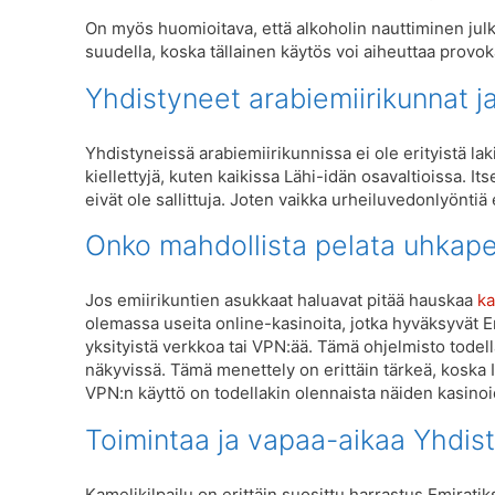
On myös huomioitava, että alkoholin nauttiminen julkisi
suudella, koska tällainen käytös voi aiheuttaa provok
Yhdistyneet arabiemiirikunnat j
Yhdistyneissä arabiemiirikunnissa ei ole erityistä la
kiellettyjä, kuten kaikissa Lähi-idän osavaltioissa. It
eivät ole sallittuja. Joten vaikka urheiluvedonlyöntiä e
Onko mahdollista pelata uhkape
Jos emiirikuntien asukkaat haluavat pitää hauskaa
ka
olemassa useita online-kasinoita, jotka hyväksyvät Em
yksityistä verkkoa tai VPN:ää. Tämä ohjelmisto todell
näkyvissä. Tämä menettely on erittäin tärkeä, koska I
VPN:n käyttö on todellakin olennaista näiden kasino
Toimintaa ja vapaa-aikaa Yhdist
Kamelikilpailu on erittäin suosittu harrastus Emirati