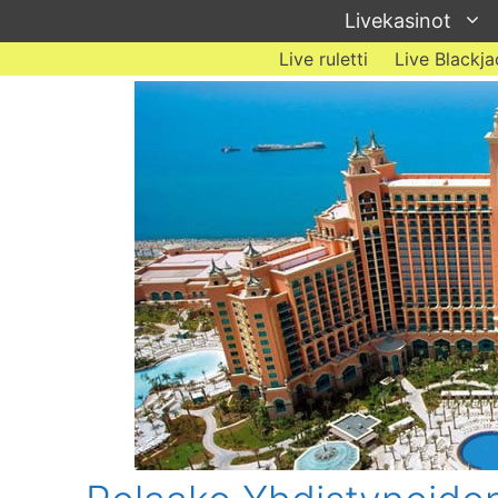
Skip
Livekasinot
to
content
Live ruletti
Live Blackja