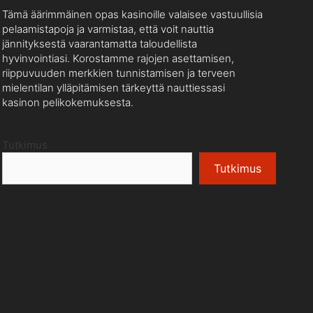
Tämä äärimmäinen opas kasinoille valaisee vastuullisia
pelaamistapoja ja varmistaa, että voit nauttia
jännityksestä vaarantamatta taloudellista
hyvinvointiasi. Korostamme rajojen asettamisen,
riippuvuuden merkkien tunnistamisen ja terveen
mielentilan ylläpitämisen tärkeyttä nauttiessasi
kasinon pelikokemuksesta.
Tutkimus
Tutkimus