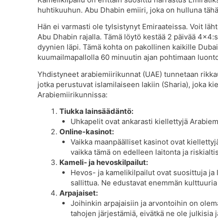
huhtikuuhun. Abu Dhabin emiiri, joka on hulluna tähän
Hän ei varmasti ole tylsistynyt Emiraateissa. Voit läh
Abu Dhabin rajalla. Tämä löytö kestää 2 päivää 4×4:s
dyynien läpi. Tämä kohta on pakollinen kaikille Dubai
kuumailmapallolla 60 minuutin ajan pohtimaan luontoa
Yhdistyneet arabiemiirikunnat (UAE) tunnetaan rikkauk
jotka perustuvat islamilaiseen lakiin (Sharia), joka ki
Arabiemiirikunnissa:
Tiukka lainsäädäntö:
Uhkapelit ovat ankarasti kiellettyjä Arabiem
Online-kasinot:
Vaikka maanpäälliset kasinot ovat kiellettyj
vaikka tämä on edelleen laitonta ja riskialtis
Kameli- ja hevoskilpailut:
Hevos- ja kamelikilpailut ovat suosittuja ja
sallittua. Ne edustavat enemmän kulttuuria 
Arpajaiset:
Joihinkin arpajaisiin ja arvontoihin on olem
tahojen järjestämiä, eivätkä ne ole julkisia 