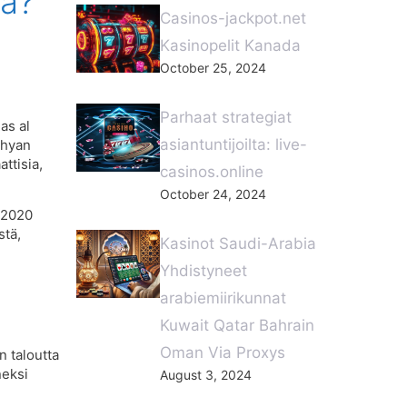
la?
Casinos-jackpot.net
Kasinopelit Kanada
October 25, 2024
Parhaat strategiat
as al
asiantuntijoilta: live-
ahyan
ttisia,
casinos.online
October 24, 2024
 2020
stä,
Kasinot Saudi-Arabia
Yhdistyneet
arabiemiirikunnat
Kuwait Qatar Bahrain
Oman Via Proxys
 taloutta
neksi
August 3, 2024