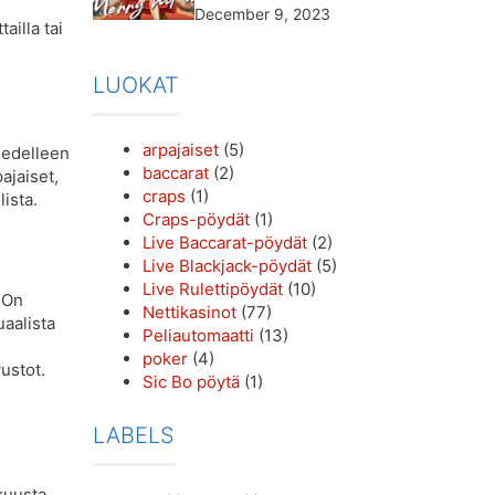
December 9, 2023
ailla tai
LUOKAT
arpajaiset
(5)
n edelleen
baccarat
(2)
ajaiset,
craps
(1)
lista.
Craps-pöydät
(1)
Live Baccarat-pöydät
(2)
Live Blackjack-pöydät
(5)
Live Rulettipöydät
(10)
 On
Nettikasinot
(77)
uaalista
Peliautomaatti
(13)
poker
(4)
ustot.
Sic Bo pöytä
(1)
LABELS
kuusta