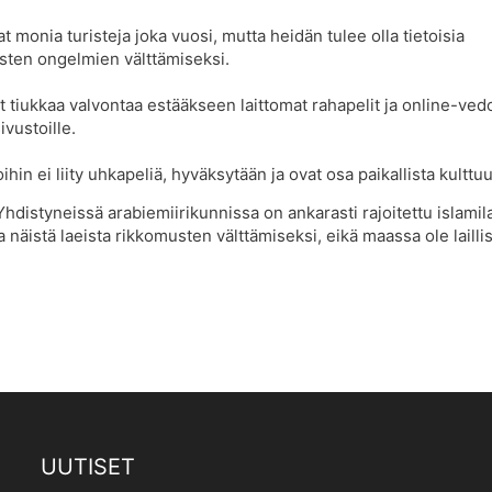
 monia turisteja joka vuosi, mutta heidän tulee olla tietoisia
isten ongelmien välttämiseksi.
t tiukkaa valvontaa estääkseen laittomat rahapelit ja online-ved
vustoille.
joihin ei liity uhkapeliä, hyväksytään ja ovat osa paikallista kulttuu
istyneissä arabiemiirikunnissa on ankarasti rajoitettu islamila
a näistä laeista rikkomusten välttämiseksi, eikä maassa ole laillis
UUTISET