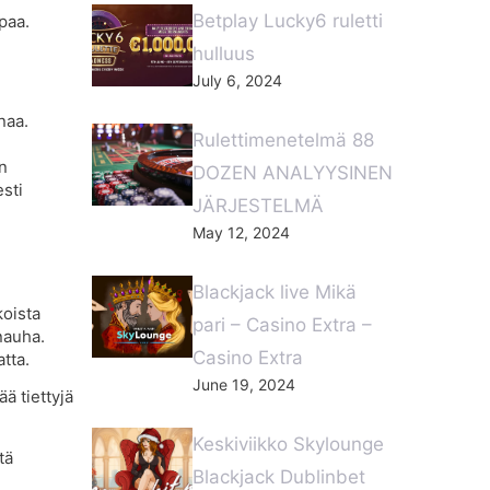
Betplay Lucky6 ruletti
paa.
hulluus
July 6, 2024
naa.
Rulettimenetelmä 88
n
DOZEN ANALYYSINEN
esti
JÄRJESTELMÄ
May 12, 2024
Blackjack live Mikä
koista
pari – Casino Extra –
änauha.
Casino Extra
tta.
June 19, 2024
ää tiettyjä
Keskiviikko Skylounge
tä
Blackjack Dublinbet