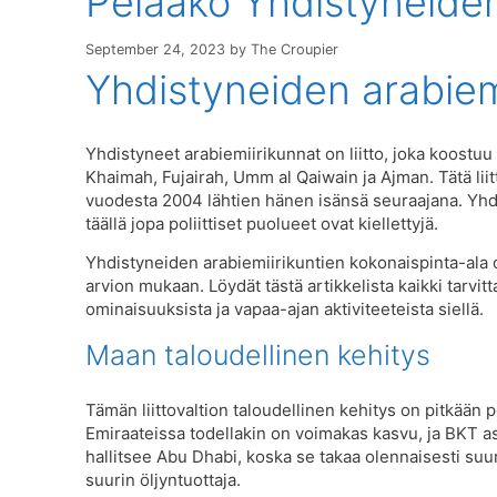
Pelaako Yhdistyneiden 
September 24, 2023
by
The Croupier
Yhdistyneiden arabiem
Yhdistyneet arabiemiirikunnat on liitto, joka koostuu
Khaimah, Fujairah, Umm al Qaiwain ja Ajman. Tätä liit
vuodesta 2004 lähtien hänen isänsä seuraajana. Yhdist
täällä jopa poliittiset puolueet ovat kiellettyjä.
Yhdistyneiden arabiemiirikuntien kokonaispinta-ala
arvion mukaan. Löydät tästä artikkelista kaikki tarvitt
ominaisuuksista ja vapaa-ajan aktiviteeteista siellä.
Maan taloudellinen kehitys
Tämän liittovaltion taloudellinen kehitys on pitkään 
Emiraateissa todellakin on voimakas kasvu, ja BKT 
hallitsee Abu Dhabi, koska se takaa olennaisesti su
suurin öljyntuottaja.