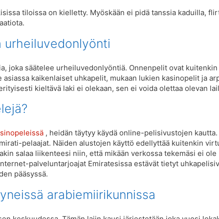
ssa tiloissa on kielletty. Myöskään ei pidä tanssia kaduilla, flirtt
aatiota.
a urheiluvedonlyönti
kia, joka säätelee urheiluvedonlyöntiä. Onnenpelit ovat kuitenki
se asiassa kaikenlaiset uhkapelit, mukaan lukien kasinopelit ja arp
rityisesti kieltävä laki ei olekaan, sen ei voida olettaa olevan lail
lejä?
sinopeleissä
, heidän täytyy käydä online-pelisivustojen kautta.
irati-pelaajat. Näiden alustojen käyttö edellyttää kuitenkin virt
akin salaa liikenteesi niin, että mikään verkossa tekemäsi ei ole
nternet-palveluntarjoajat Emiratesissa estävät tietyt uhkapelisiv
iden pääsyssä.
yneissä arabiemiirikunnissa
ksen keskuudessa. Tämän lajin kausi järjestetään joka vuosi loka