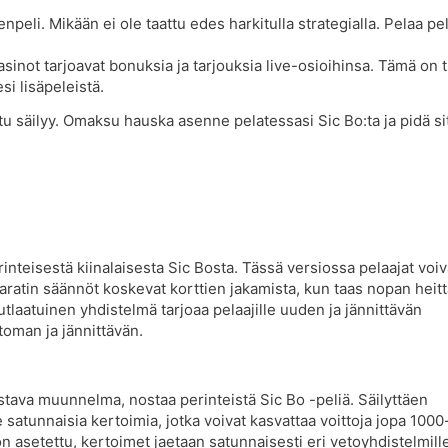
peli. Mikään ei ole taattu edes harkitulla strategialla. Pelaa pe
asinot tarjoavat bonuksia ja tarjouksia live-osioihinsa. Tämä on t
i lisäpeleistä.
etu säilyy. Omaksu hauska asenne pelatessasi Sic Bo:ta ja pidä si
inteisestä kiinalaisesta Sic Bosta. Tässä versiossa pelaajat voi
ratin säännöt koskevat korttien jakamista, kun taas nopan hei
utlaatuinen yhdistelmä tarjoaa pelaajille uuden ja jännittävän
oman ja jännittävän.
tava muunnelma, nostaa perinteistä Sic Bo -peliä. Säilyttäen
atunnaisia ​​kertoimia, jotka voivat kasvattaa voittoja jopa 1000
n asetettu, kertoimet jaetaan satunnaisesti eri vetoyhdistelmill