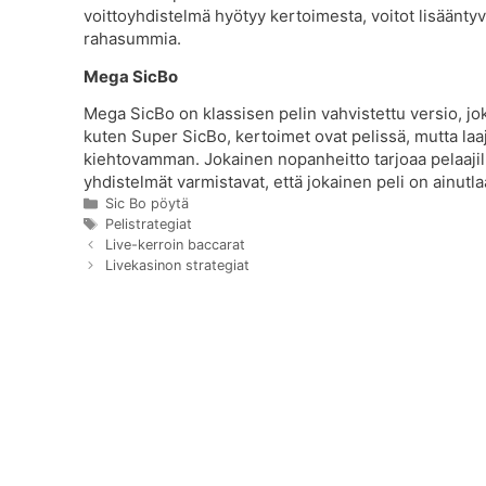
voittoyhdistelmä hyötyy kertoimesta, voitot lisäänty
rahasummia.
Mega SicBo
Mega SicBo on klassisen pelin vahvistettu versio, jo
kuten Super SicBo, kertoimet ovat pelissä, mutta la
kiehtovamman. Jokainen nopanheitto tarjoaa pelaajill
yhdistelmät varmistavat, että jokainen peli on ainutl
Categories
Sic Bo pöytä
Tags
Pelistrategiat
Live-kerroin baccarat
Livekasinon strategiat