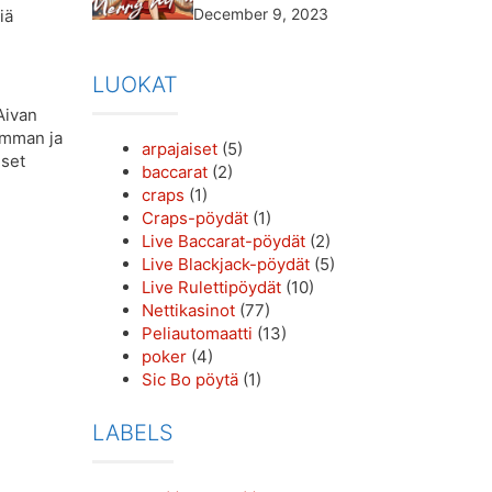
December 9, 2023
iä
LUOKAT
Aivan
amman ja
arpajaiset
(5)
iset
baccarat
(2)
craps
(1)
Craps-pöydät
(1)
Live Baccarat-pöydät
(2)
Live Blackjack-pöydät
(5)
Live Rulettipöydät
(10)
Nettikasinot
(77)
Peliautomaatti
(13)
poker
(4)
Sic Bo pöytä
(1)
LABELS