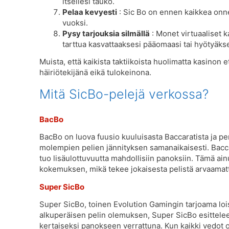
itsellesi tauko.
Pelaa kevyesti
: Sic Bo on ennen kaikkea onnen
vuoksi.
Pysy tarjouksia silmällä
: Monet virtuaaliset k
tarttua kasvattaaksesi pääomaasi tai hyötyäkses
Muista, että kaikista taktiikoista huolimatta kasinon 
häiriötekijänä eikä tulokeinona.
Mitä SicBo-pelejä verkossa?
BacBo
BacBo on luova fuusio kuuluisasta Baccaratista ja per
molempien pelien jännityksen samanaikaisesti. Bacca
tuo lisäulottuvuutta mahdollisiin panoksiin. Tämä ain
kokemuksen, mikä tekee jokaisesta pelistä arvaamatt
Super SicBo
Super SicBo, toinen Evolution Gamingin tarjoama lois
alkuperäisen pelin olemuksen, Super SicBo esittelee s
kertaiseksi panokseen verrattuna. Kun kaikki vedot o