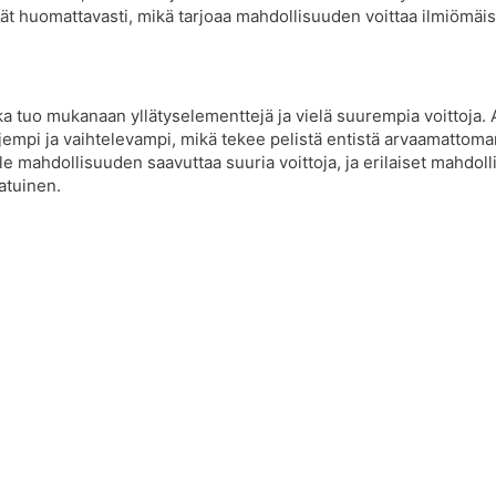
vät huomattavasti, mikä tarjoaa mahdollisuuden voittaa ilmiömäis
ka tuo mukanaan yllätyselementtejä ja vielä suurempia voittoja. 
ajempi ja vaihtelevampi, mikä tekee pelistä entistä arvaamattom
e mahdollisuuden saavuttaa suuria voittoja, ja erilaiset mahdoll
aatuinen.