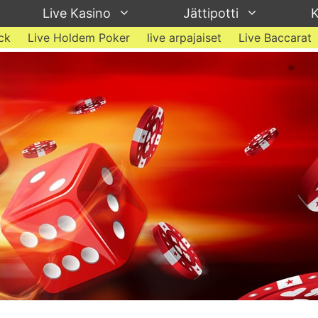
Live Kasino
Jättipotti
K
ck
Live Holdem Poker
live arpajaiset
Live Baccarat