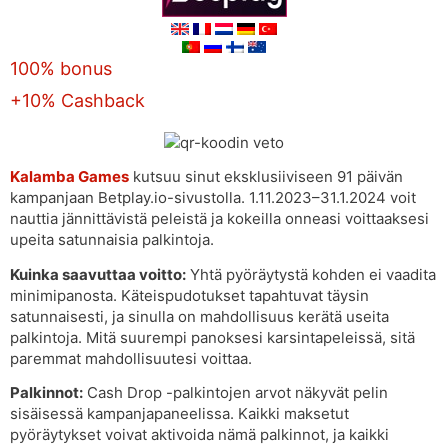
100% bonus
+10% Cashback
Kalamba Games
kutsuu sinut eksklusiiviseen 91 päivän
kampanjaan Betplay.io-sivustolla. 1.11.2023–31.1.2024 voit
nauttia jännittävistä peleistä ja kokeilla onneasi voittaaksesi
upeita satunnaisia ​​palkintoja.
Kuinka saavuttaa voitto:
Yhtä pyöräytystä kohden ei vaadita
minimipanosta. Käteispudotukset tapahtuvat täysin
satunnaisesti, ja sinulla on mahdollisuus kerätä useita
palkintoja. Mitä suurempi panoksesi karsintapeleissä, sitä
paremmat mahdollisuutesi voittaa.
Palkinnot:
Cash Drop -palkintojen arvot näkyvät pelin
sisäisessä kampanjapaneelissa. Kaikki maksetut
pyöräytykset voivat aktivoida nämä palkinnot, ja kaikki