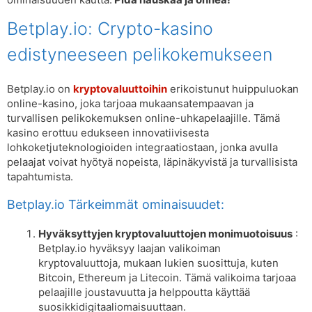
Betplay.io: Crypto-kasino
edistyneeseen pelikokemukseen
Betplay.io on
kryptovaluuttoihin
erikoistunut huippuluokan
online-kasino, joka tarjoaa mukaansatempaavan ja
turvallisen pelikokemuksen online-uhkapelaajille. Tämä
kasino erottuu edukseen innovatiivisesta
lohkoketjuteknologioiden integraatiostaan, jonka avulla
pelaajat voivat hyötyä nopeista, läpinäkyvistä ja turvallisista
tapahtumista.
Betplay.io Tärkeimmät ominaisuudet:
Hyväksyttyjen kryptovaluuttojen monimuotoisuus
:
Betplay.io hyväksyy laajan valikoiman
kryptovaluuttoja, mukaan lukien suosittuja, kuten
Bitcoin, Ethereum ja Litecoin. Tämä valikoima tarjoaa
pelaajille joustavuutta ja helppoutta käyttää
suosikkidigitaaliomaisuuttaan.