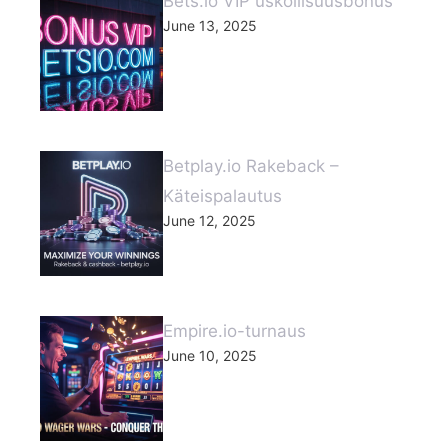
Bets.io VIP uskollisuusbonus
June 13, 2025
Betplay.io Rakeback –
Käteispalautus
June 12, 2025
Empire.io-turnaus
June 10, 2025