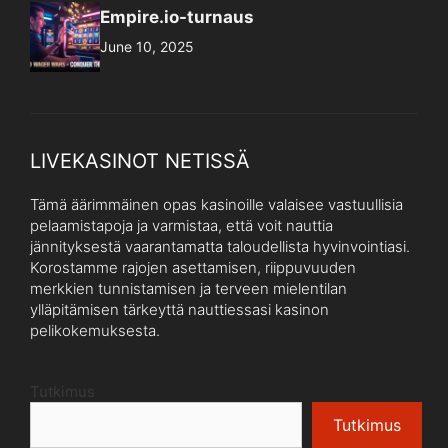
Empire.io-turnaus
June 10, 2025
LIVEKASINOT NETISSÄ
Tämä äärimmäinen opas kasinoille valaisee vastuullisia
pelaamistapoja ja varmistaa, että voit nauttia
jännityksestä vaarantamatta taloudellista hyvinvointiasi.
Korostamme rajojen asettamisen, riippuvuuden
merkkien tunnistamisen ja terveen mielentilan
ylläpitämisen tärkeyttä nauttiessasi kasinon
pelikokemuksesta.
Tutkimus
Tutkimus