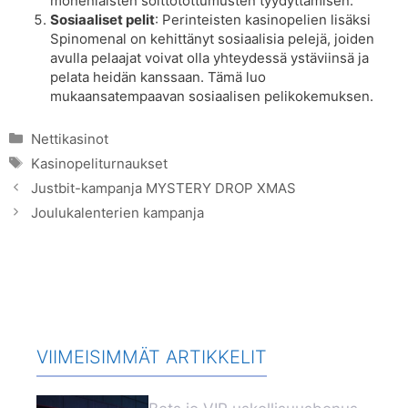
monenlaisten soittotottumusten tyydyttämisen.
Sosiaaliset pelit
: Perinteisten kasinopelien lisäksi
Spinomenal on kehittänyt sosiaalisia pelejä, joiden
avulla pelaajat voivat olla yhteydessä ystäviinsä ja
pelata heidän kanssaan. Tämä luo
mukaansatempaavan sosiaalisen pelikokemuksen.
Categories
Nettikasinot
Tags
Kasinopeliturnaukset
Justbit-kampanja MYSTERY DROP XMAS
Joulukalenterien kampanja
VIIMEISIMMÄT ARTIKKELIT