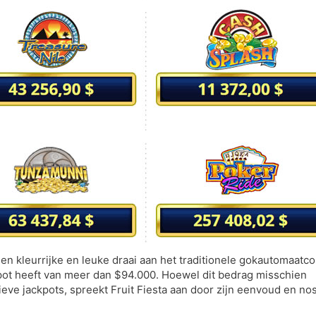
en kleurrijke en leuke draai aan het traditionele gokautomaatc
kpot heeft van meer dan $94.000. Hoewel dit bedrag misschien
ieve jackpots, spreekt Fruit Fiesta aan door zijn eenvoud en no