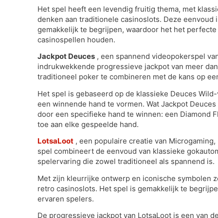
Het spel heeft een levendig fruitig thema, met kla
denken aan traditionele casinoslots. Deze eenvoud is
gemakkelijk te begrijpen, waardoor het het perfecte
casinospellen houden.
Jackpot Deuces
, een spannend videopokerspel van
indrukwekkende progressieve jackpot van meer dan 
traditioneel poker te combineren met de kans op een
Het spel is gebaseerd op de klassieke Deuces Wild-v
een ​​winnende hand te vormen. Wat Jackpot Deuces 
door een specifieke hand te winnen: een Diamond Fl
toe aan elke gespeelde hand.
LotsaLoot
, een populaire creatie van Microgaming,
spel combineert de eenvoud van klassieke gokautom
spelervaring die zowel traditioneel als spannend is.
Met zijn kleurrijke ontwerp en iconische symbolen z
retro casinoslots. Het spel is gemakkelijk te begrijp
ervaren spelers.
De progressieve jackpot van LotsaLoot is een van 