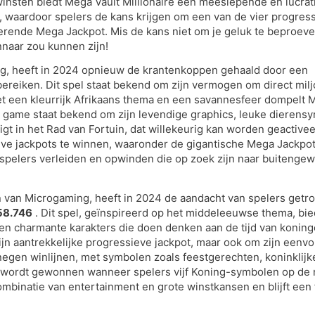
insten biedt Mega Vault Millionaire een meeslepende en lucrat
, waardoor spelers de kans krijgen om een ​​van de vier progres
erende Mega Jackpot. Mis de kans niet om je geluk te beproeven
nnaar zou kunnen zijn!
g, heeft in 2024 opnieuw de krantenkoppen gehaald door een
bereiken. Dit spel staat bekend om zijn vermogen om direct milj
et een kleurrijk Afrikaans thema en een savannesfeer dompelt 
 game staat bekend om zijn levendige graphics, leuke dierens
ligt in het Rad van Fortuin, dat willekeurig kan worden geactive
ieve jackpots te winnen, waaronder de gigantische Mega Jackpot
spelers verleiden en opwinden die op zoek zijn naar buitenge
 van Microgaming, heeft in 2024 de aandacht van spelers getr
158.746
. Dit spel, geïnspireerd op het middeleeuwse thema, bie
cs en charmante karakters die doen denken aan de tijd van konin
zijn aantrekkelijke progressieve jackpot, maar ook om zijn eenv
 negen winlijnen, met symbolen zoals feestgerechten, koninklijk
ot wordt gewonnen wanneer spelers vijf Koning-symbolen op de
ombinatie van entertainment en grote winstkansen en blijft een 