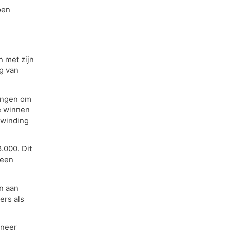
oen
 met zijn
g van
vangen om
e winnen
pwinding
.000. Dit
 een
n aan
ers als
nneer