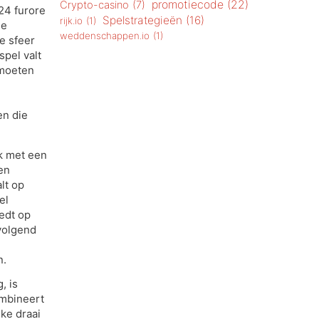
promotiecode
(22)
Crypto-casino
(7)
24 furore
Spelstrategieën
(16)
rijk.io
(1)
de
weddenschappen.io
(1)
e sfeer
pel valt
 moeten
en die
k met een
en
lt op
el
edt op
volgend
n.
, is
ombineert
ke draai