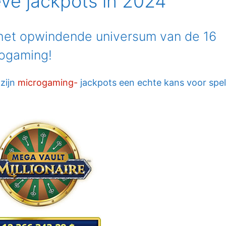
eve jackpots in 2024
n het opwindende universum van de 16
rogaming!
zijn
microgaming-
jackpots een echte kans voor spel