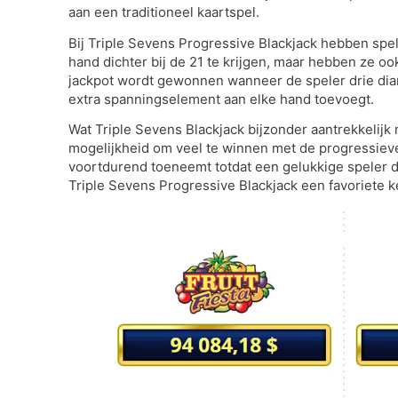
aan een traditioneel kaartspel.
Bij Triple Sevens Progressive Blackjack hebben spel
hand dichter bij de 21 te krijgen, maar hebben ze o
jackpot wordt gewonnen wanneer de speler drie dia
extra spanningselement aan elke hand toevoegt.
Wat Triple Sevens Blackjack bijzonder aantrekkelijk 
mogelijkheid om veel te winnen met de progressieve 
voortdurend toeneemt totdat een gelukkige speler de
Triple Sevens Progressive Blackjack een favoriete k