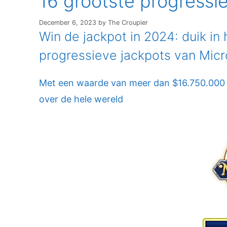
16 grootste progressi
December 6, 2023
by
The Croupier
Win de jackpot in 2024: duik i
progressieve jackpots van Mic
Met een waarde van meer dan $16.750.000 
over de hele wereld