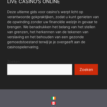
LIVE CASINO'S ONLINE
Deze ultieme gids voor casino's werpt licht op
verantwoorde gokpraktijken, zodat u kunt genieten van
de opwinding zonder uw financiële welzijn in gevaar te
brengen. We benadrukken het belang van het stellen
van grenzen, het herkennen van de tekenen van
verslaving en het behouden van een gezonde
gemoedstoestand terwijl je je overgeeft aan de
casinospelervaring.
Zoeken
Zoeken