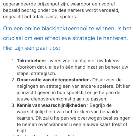
gegarandeerde prijzenpot zijn, waardoor een vooraf
bepaald bedrag onder de deelnemers wordt verdeeld,
ongeacht het totale aantal spelers.
Om een ​​online blackjacktoernooi te winnen, is het
cruciaal om een ​​effectieve strategie te hanteren.
Hier zijn een paar tips:
Tokenbeheer
: wees voorzichtig met uw tokens.
Voorkom dat u alles in één hand inzet en beheer uw
stapel strategisch.
Observatie van de tegenstander
: Observeer de
neigingen en strategieën van andere spelers. Dit kan
je inzicht geven in hun speelstijl en je helpen de
jouwe dienovereenkomstig aan te passen.
Kennis van waarschijnlijkheden
: Begrijp de
waarschijnlijkheid van het trekken van bepaalde
kaarten. Dit zal u helpen weloverwogen beslissingen
te nemen over wanneer u een nieuwe kaart trekt of
blijft.