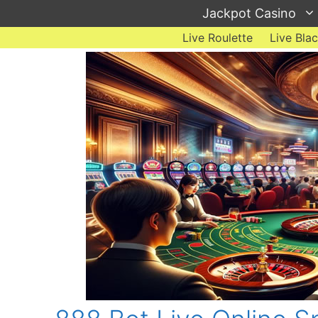
Skip
Jackpot Casino
to
content
Live Roulette
Live Bla