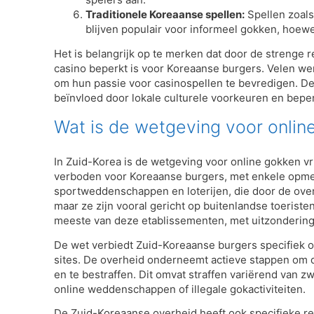
Traditionele Koreaanse spellen:
Spellen zoals
blijven populair voor informeel gokken, hoewe
Het is belangrijk op te merken dat door de strenge 
casino beperkt is voor Koreaanse burgers. Velen wend
om hun passie voor casinospellen te bevredigen. De
beïnvloed door lokale culturele voorkeuren en bepe
Wat is de wetgeving voor onlin
In Zuid-Korea is de wetgeving voor online gokken vr
verboden voor Koreaanse burgers, met enkele opme
sportweddenschappen en loterijen, die door de overh
maar ze zijn vooral gericht op buitenlandse toeriste
meeste van deze etablissementen, met uitzondering 
De wet verbiedt Zuid-Koreaanse burgers specifiek 
sites. De overheid onderneemt actieve stappen om d
en te bestraffen. Dit omvat straffen variërend van 
online weddenschappen of illegale gokactiviteiten.
De Zuid-Koreaanse overheid heeft ook specifieke r