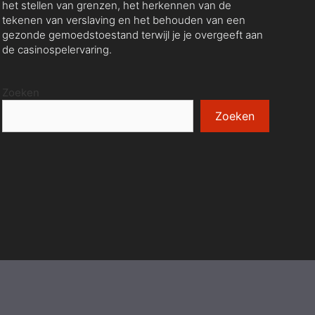
het stellen van grenzen, het herkennen van de
tekenen van verslaving en het behouden van een
gezonde gemoedstoestand terwijl je je overgeeft aan
de casinospelervaring.
Zoeken
Zoeken