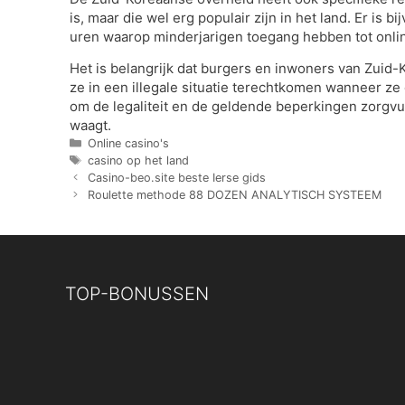
is, maar die wel erg populair zijn in het land. Er 
uren waarop minderjarigen toegang hebben tot onli
Het is belangrijk dat burgers en inwoners van Zuid
ze in een illegale situatie terechtkomen wanneer z
om de legaliteit en de geldende beperkingen zorgvuldi
waagt.
Categories
Online casino's
Tags
casino op het land
Casino-beo.site beste Ierse gids
Roulette methode 88 DOZEN ANALYTISCH SYSTEEM
TOP-BONUSSEN