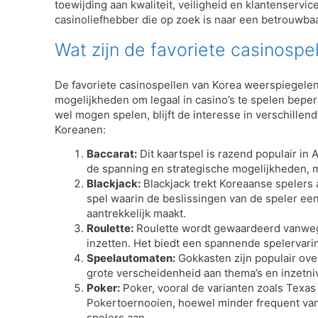
toewijding aan kwaliteit, veiligheid en klantenservic
casinoliefhebber die op zoek is naar een betrouwbaa
Wat zijn de favoriete casinospe
De favoriete casinospellen van Korea weerspiegelen
mogelijkheden om legaal in casino’s te spelen beper
wel mogen spelen, blijft de interesse in verschillende
Koreanen:
Baccarat:
Dit kaartspel is razend populair in
de spanning en strategische mogelijkheden, m
Blackjack:
Blackjack trekt Koreaanse spelers 
spel waarin de beslissingen van de speler ee
aantrekkelijk maakt.
Roulette:
Roulette wordt gewaardeerd vanwege
inzetten. Het biedt een spannende spelervari
Speelautomaten:
Gokkasten zijn populair ove
grote verscheidenheid aan thema’s en inzetniv
Poker:
Poker, vooral de varianten zoals Texas
Pokertoernooien, hoewel minder frequent vanw
spelers aan.