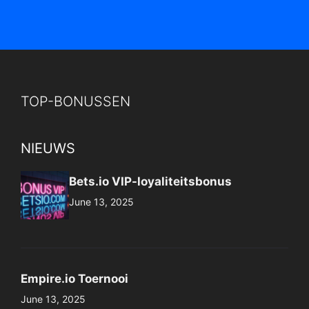
TOP-BONUSSEN
NIEUWS
Bets.io VIP-loyaliteitsbonus
June 13, 2025
Empire.io Toernooi
June 13, 2025