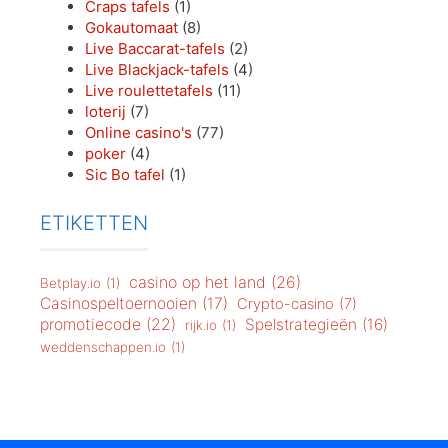
Craps tafels
(1)
Gokautomaat
(8)
Live Baccarat-tafels
(2)
Live Blackjack-tafels
(4)
Live roulettetafels
(11)
loterij
(7)
Online casino's
(77)
poker
(4)
Sic Bo tafel
(1)
ETIKETTEN
casino op het land
(26)
Betplay.io
(1)
Casinospeltoernooien
(17)
Crypto-casino
(7)
promotiecode
(22)
Spelstrategieën
(16)
rijk.io
(1)
weddenschappen.io
(1)