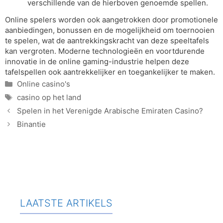
verschillende van de hierboven genoemde spellen.
Online spelers worden ook aangetrokken door promotionele
aanbiedingen, bonussen en de mogelijkheid om toernooien
te spelen, wat de aantrekkingskracht van deze speeltafels
kan vergroten. Moderne technologieën en voortdurende
innovatie in de online gaming-industrie helpen deze
tafelspellen ook aantrekkelijker en toegankelijker te maken.
Categories
Online casino's
Tags
casino op het land
Spelen in het Verenigde Arabische Emiraten Casino?
Binantie
LAATSTE ARTIKELS