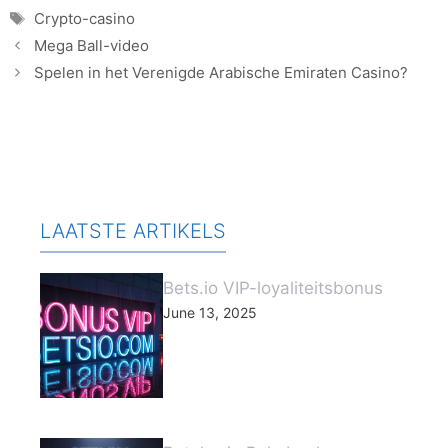
Tags
Crypto-casino
Mega Ball-video
Spelen in het Verenigde Arabische Emiraten Casino?
LAATSTE ARTIKELS
Bets.io VIP-loyaliteitsbonus
June 13, 2025