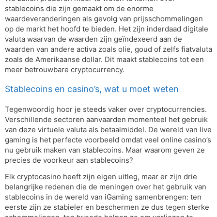
stablecoins die zijn gemaakt om de enorme
waardeveranderingen als gevolg van prijsschommelingen
op de markt het hoofd te bieden. Het zijn inderdaad digitale
valuta waarvan de waarden zijn geïndexeerd aan de
waarden van andere activa zoals olie, goud of zelfs fiatvaluta
zoals de Amerikaanse dollar. Dit maakt stablecoins tot een
meer betrouwbare cryptocurrency.
Stablecoins en casino’s, wat u moet weten
Tegenwoordig hoor je steeds vaker over cryptocurrencies.
Verschillende sectoren aanvaarden momenteel het gebruik
van deze virtuele valuta als betaalmiddel. De wereld van live
gaming is het perfecte voorbeeld omdat veel online casino’s
nu gebruik maken van stablecoins. Maar waarom geven ze
precies de voorkeur aan stablecoins?
Elk cryptocasino heeft zijn eigen uitleg, maar er zijn drie
belangrijke redenen die de meningen over het gebruik van
stablecoins in de wereld van iGaming samenbrengen: ten
eerste zijn ze stabieler en beschermen ze dus tegen sterke