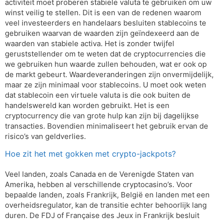
activiteit moet proberen stabiele valuta te gebruiken om uw
winst veilig te stellen. Dit is een van de redenen waarom
veel investeerders en handelaars besluiten stablecoins te
gebruiken waarvan de waarden zijn geïndexeerd aan de
waarden van stabiele activa. Het is zonder twijfel
geruststellender om te weten dat de cryptocurrencies die
we gebruiken hun waarde zullen behouden, wat er ook op
de markt gebeurt. Waardeveranderingen zijn onvermijdelijk,
maar ze zijn minimaal voor stablecoins. U moet ook weten
dat stablecoin een virtuele valuta is die ook buiten de
handelswereld kan worden gebruikt. Het is een
cryptocurrency die van grote hulp kan zijn bij dagelijkse
transacties. Bovendien minimaliseert het gebruik ervan de
risico’s van geldverlies.
Hoe zit het met gokken met crypto-jackpots?
Veel landen, zoals Canada en de Verenigde Staten van
Amerika, hebben al verschillende cryptocasino’s. Voor
bepaalde landen, zoals Frankrijk, België en landen met een
overheidsregulator, kan de transitie echter behoorlijk lang
duren. De FDJ of Française des Jeux in Frankrijk besluit