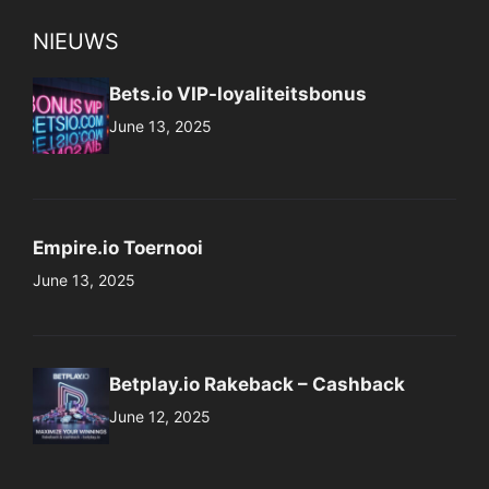
NIEUWS
Bets.io VIP-loyaliteitsbonus
June 13, 2025
Empire.io Toernooi
June 13, 2025
Betplay.io Rakeback – Cashback
June 12, 2025