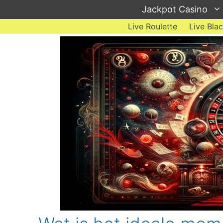
Skip
Jackpot Casino
to
content
Live Roulette
Live Bla