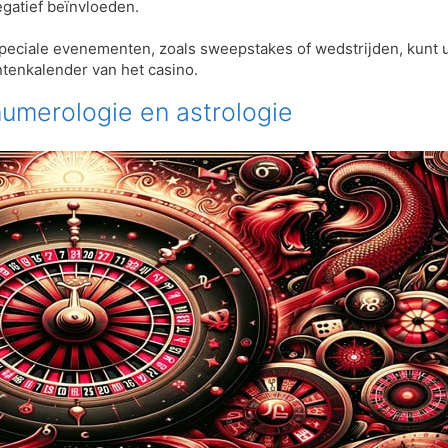
gatief beïnvloeden.
peciale evenementen, zoals sweepstakes of wedstrijden, kunt 
tenkalender van het casino.
umerologie en astrologie