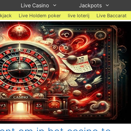
Live Casino
Jackpots
ckjack
Live Holdem poker
live loterij
Live Baccarat