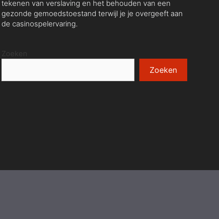
tekenen van verslaving en het behouden van een
gezonde gemoedstoestand terwijl je je overgeeft aan
de casinospelervaring.
Zoeken
Zoeken