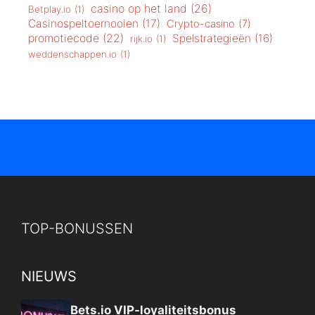
casino op het land
(26)
Betplay.io
(1)
Casinospeltoernooien
(17)
Crypto-casino
(7)
promotiecode
(22)
Spelstrategieën
(16)
rijk.io
(1)
weddenschappen.io
(1)
TOP-BONUSSEN
NIEUWS
Bets.io VIP-loyaliteitsbonus