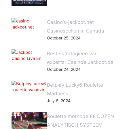
Casino’s-jackpot.net
Casinospellen in Canada
October 25, 2024
Beste strategieën van
experts: Casino’s Jackpot.de
October 24, 2024
Betplay Lucky6 Roulette
Madness
July 6, 2024
Roulette methode 88 DOZEN
ANALYTISCH SYSTEEM