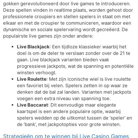
gokken gerevolutioneerd door live games te introduceren.
Deze spellen vinden in realtime plaats, worden gehost door
professionele croupiers en stellen spelers in staat om met
elkaar en met de croupier te communiceren, waardoor een
dynamische en sociale spelervaring wordt gecreëerd. De
populairste live games zijn onder andere:
Live Blackjack
: Een tijdloze klassieker waarbij het
doel is om de deler te verslaan zonder over de 21 te
gaan. Live blackjack varianten bieden vaak
progressieve jackpots, wat de spanning en potentiële
winsten verhoogt.
Live Roulette
: Met zijn iconische wiel is live roulette
een favoriet bij velen. Spelers zetten in op waar ze
denken dat de bal zal landen. Varianten met jackpots
voegen een extra niveau van spanning toe.
Live Baccarat
: Dit eenvoudige maar elegante
kaartspel is een andere populaire optie, waarbij
spelers wedden op de uitkomst tussen de ‘speler’ en
de ‘bank’, met jackpotopties voor grote winsten.
Strategieën om te winnen bij Live Casino Games