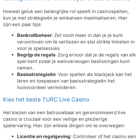
Hoewel geluk een belangrijke rol speelt in casinospellen,
kun je met strategieën je winkansen maximaliseren. Hier
zijn een paar tips:
Bankrollbeheer
: Zet nooit meer in dan je je kunt
veroorloven om te verliezen en stel strikte limieten in
voor je spelsessies.
Begrijp de regels
: Zorg ervoor dat je de regels van elk
spel kent zodat je weloverwogen beslissingen kunt
nemen.
Basisstrategieën
: Voor spellen als blackjack kan het
leren en toepassen van basisstrategieën het
huisvoordeel verminderen.
Kies het beste TURC Live Casino
Het kiezen van een betrouwbaar en gerenommeerd live
casino is cruciaal voor een veilige en plezierige
spelervaring. Hier zijn enkele dingen om te overwegen:
Licentie en regelgeving
: Controleer of het casino een