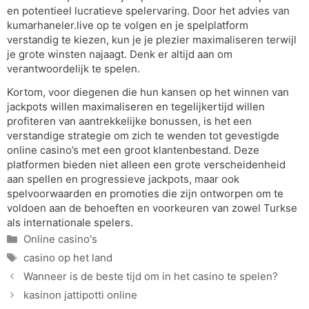
en potentieel lucratieve spelervaring. Door het advies van
kumarhaneler.live op te volgen en je spelplatform
verstandig te kiezen, kun je je plezier maximaliseren terwijl
je grote winsten najaagt. Denk er altijd aan om
verantwoordelijk te spelen.
Kortom, voor diegenen die hun kansen op het winnen van
jackpots willen maximaliseren en tegelijkertijd willen
profiteren van aantrekkelijke bonussen, is het een
verstandige strategie om zich te wenden tot gevestigde
online casino’s met een groot klantenbestand. Deze
platformen bieden niet alleen een grote verscheidenheid
aan spellen en progressieve jackpots, maar ook
spelvoorwaarden en promoties die zijn ontworpen om te
voldoen aan de behoeften en voorkeuren van zowel Turkse
als internationale spelers.
Categories
Online casino's
Tags
casino op het land
Wanneer is de beste tijd om in het casino te spelen?
kasinon jattipotti online