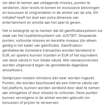
om deel te nemen aan uitdagende missies, punten te
verdienen, door levels te komen en exclusieve beloningen
en bonussen te ontgrendelen in de winkel van de site. Dit
initiatief heeft tot doel een extra dimensie van
entertainment en emotie aan het spel te geven.
Het is belangrijk op te merken dat dit gamificatiesysteem los
staat van het loyaliteitssysteem van JUSTBIT. Gespaarde
punten, voltooide missies en bereikte niveaus zijn alleen
geldig in het kader van gamificatie. Gamification-
gerelateerde monetaire transacties worden berekend in
EUR, en spelers kunnen inzetten in EUR of het equivalent
van deze valuta in hun lokale valuta. Alle valutaconversies
worden uitgevoerd tegen de gemiddelde dagelijkse
wisselkoers.
Geldprijzen moeten minstens één keer worden ingezet.
Punten, die worden beschouwd als een interne valuta van
het platform, kunnen worden verdiend door deel te nemen
aan minigames of door missies te voltooien. Deze punten
kunnen vervolgens in de winkel worden gebruikt om
bonussen of prijzen te verwerven.