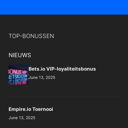
TOP-BONUSSEN
NIEUWS
Bets.io VIP-loyaliteitsbonus
June 13, 2025
Empire.io Toernooi
June 13, 2025