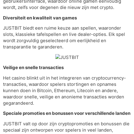
gebruikersinterface, waardoor online gamen eenvoudig
wordt, zelfs voor degenen die nieuw zijn met crypto.
Diversiteit en kwaliteit van games
JUSTBIT biedt een ruime keuze aan spellen, waaronder
slots, klassieke tafelspellen en live dealer-opties. Elk spel
wordt zorgvuldig geselecteerd om eerlijkheid en
transparantie te garanderen.
Veilige en snelle transacties
Het casino blinkt uit in het integreren van cryptocurrency-
transacties, waardoor spelers stortingen en opnames
kunnen doen in Bitcoin, Ethereum, Litecoin en andere,
waardoor snelle, veilige en anonieme transacties worden
gegarandeerd.
Speciale promoties en bonussen voor verschillende landen
JUSTBIT valt op door zijn cryptopromoties en bonussen die
speciaal zijn ontworpen voor spelers in veel landen,