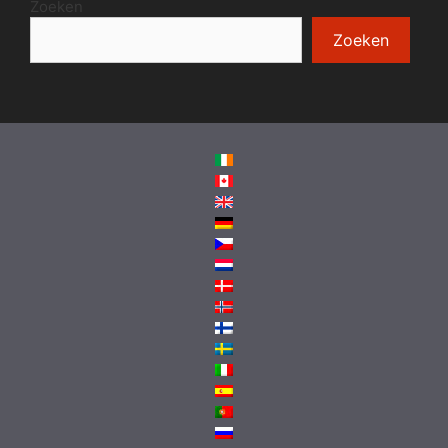
Zoeken
Zoeken