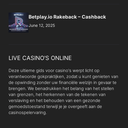
Betplay.io Rakeback – Cashback
June 12, 2025
LIVE CASINO'S ONLINE
Deze ultieme gids voor casino's werpt licht op
verantwoorde gokpraktijken, zodat u kunt genieten van
de opwinding zonder uw financiële welzijn in gevaar te
brengen. We benadrukken het belang van het stellen
van grenzen, het herkennen van de tekenen van
verslaving en het behouden van een gezonde
gemoedstoestand terwijl je je overgeeft aan de
casinospelervaring.