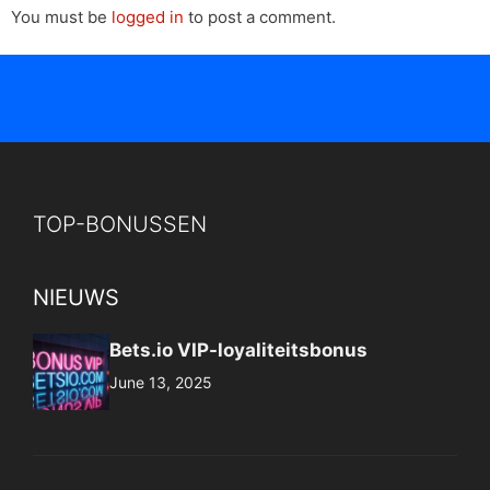
You must be
logged in
to post a comment.
TOP-BONUSSEN
NIEUWS
Bets.io VIP-loyaliteitsbonus
June 13, 2025