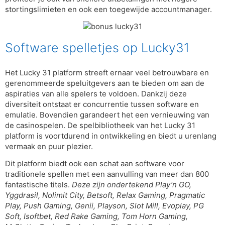
stortingslimieten en ook een toegewijde accountmanager.
Software spelletjes op Lucky31
Het Lucky 31 platform streeft ernaar veel betrouwbare en
gerenommeerde speluitgevers aan te bieden om aan de
aspiraties van alle spelers te voldoen. Dankzij deze
diversiteit ontstaat er concurrentie tussen software en
emulatie. Bovendien garandeert het een vernieuwing van
de casinospelen. De spelbibliotheek van het Lucky 31
platform is voortdurend in ontwikkeling en biedt u urenlang
vermaak en puur plezier.
Dit platform biedt ook een schat aan software voor
traditionele spellen met een aanvulling van meer dan 800
fantastische titels.
Deze zijn ondertekend Play’n GO,
Yggdrasil, Nolimit City, Betsoft, Relax Gaming, Pragmatic
Play, Push Gaming, Genii, Playson, Slot Mill, Evoplay, PG
Soft, Isoftbet, Red Rake Gaming, Tom Horn Gaming,