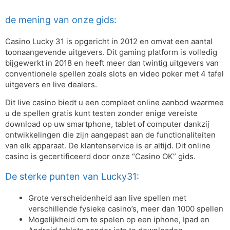
de mening van onze gids:
Casino Lucky 31 is opgericht in 2012 en omvat een aantal
toonaangevende uitgevers. Dit gaming platform is volledig
bijgewerkt in 2018 en heeft meer dan twintig uitgevers van
conventionele spellen zoals slots en video poker met 4 tafel
uitgevers en live dealers.
Dit live casino biedt u een compleet online aanbod waarmee
u de spellen gratis kunt testen zonder enige vereiste
download op uw smartphone, tablet of computer dankzij
ontwikkelingen die zijn aangepast aan de functionaliteiten
van elk apparaat. De klantenservice is er altijd. Dit online
casino is gecertificeerd door onze “Casino OK” gids.
De sterke punten van Lucky31:
Grote verscheidenheid aan live spellen met
verschillende fysieke casino’s, meer dan 1000 spellen
Mogelijkheid om te spelen op een iphone, Ipad en