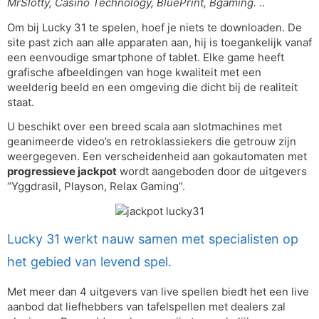
MrSlotty, Casino Technology, BluePrint, Bgaming.
..
Om bij Lucky 31 te spelen, hoef je niets te downloaden. De
site past zich aan alle apparaten aan, hij is toegankelijk vanaf
een eenvoudige smartphone of tablet. Elke game heeft
grafische afbeeldingen van hoge kwaliteit met een
weelderig beeld en een omgeving die dicht bij de realiteit
staat.
U beschikt over een breed scala aan slotmachines met
geanimeerde video’s en retroklassiekers die getrouw zijn
weergegeven. Een verscheidenheid aan gokautomaten met
progressieve jackpot
wordt aangeboden door de uitgevers
“Yggdrasil, Playson, Relax Gaming”.
Lucky 31 werkt nauw samen met specialisten op
het gebied van levend spel.
Met meer dan 4 uitgevers van live spellen biedt het een live
aanbod dat liefhebbers van tafelspellen met dealers zal