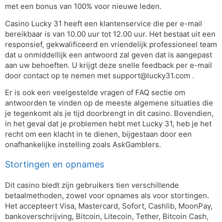
met een bonus van 100% voor nieuwe leden.
Casino Lucky 31 heeft een klantenservice die per e-mail
bereikbaar is van 10.00 uur tot 12.00 uur. Het bestaat uit een
responsief, gekwalificeerd en vriendelijk professioneel team
dat u onmiddellijk een antwoord zal geven dat is aangepast
aan uw behoeften. U krijgt deze snelle feedback per e-mail
door contact op te nemen met
support@lucky31.com
.
Er is ook een veelgestelde vragen of FAQ sectie om
antwoorden te vinden op de meeste algemene situaties die
je tegenkomt als je tijd doorbrengt in dit casino. Bovendien,
in het geval dat je problemen hebt met Lucky 31, heb je het
recht om een klacht in te dienen, bijgestaan door een
onafhankelijke instelling zoals AskGamblers.
Stortingen en opnames
Dit casino biedt zijn gebruikers tien verschillende
betaalmethoden, zowel voor opnames als voor stortingen.
Het accepteert Visa, Mastercard, Sofort, Cashlib, MoonPay,
bankoverschrijving, Bitcoin, Litecoin, Tether, Bitcoin Cash,