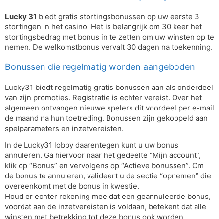
Lucky 31
biedt gratis stortingsbonussen op uw eerste 3
stortingen in het casino. Het is belangrijk om 30 keer het
stortingsbedrag met bonus in te zetten om uw winsten op te
nemen. De welkomstbonus vervalt 30 dagen na toekenning.
Bonussen die regelmatig worden aangeboden
Lucky31 biedt regelmatig gratis bonussen aan als onderdeel
van zijn promoties. Registratie is echter vereist. Over het
algemeen ontvangen nieuwe spelers dit voordeel per e-mail
de maand na hun toetreding. Bonussen zijn gekoppeld aan
spelparameters en inzetvereisten.
In de Lucky31 lobby daarentegen kunt u uw bonus
annuleren. Ga hiervoor naar het gedeelte “Mijn account”,
klik op “Bonus” en vervolgens op “Actieve bonussen”. Om
de bonus te annuleren, valideert u de sectie “opnemen” die
overeenkomt met de bonus in kwestie.
Houd er echter rekening mee dat een geannuleerde bonus,
voordat aan de inzetvereisten is voldaan, betekent dat alle
winsten met betrekking tot deze bonus ook worden