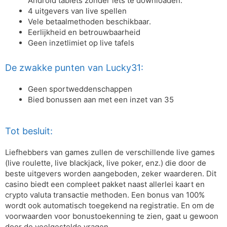
Android tablets zonder iets te downloaden.
4 uitgevers van live spellen
Vele betaalmethoden beschikbaar.
Eerlijkheid en betrouwbaarheid
Geen inzetlimiet op live tafels
De zwakke punten van Lucky31:
Geen sportweddenschappen
Bied bonussen aan met een inzet van 35
Tot besluit:
Liefhebbers van games zullen de verschillende live games
(live roulette, live blackjack, live poker, enz.) die door de
beste uitgevers worden aangeboden, zeker waarderen. Dit
casino biedt een compleet pakket naast allerlei kaart en
crypto valuta transactie methoden. Een bonus van 100%
wordt ook automatisch toegekend na registratie. En om de
voorwaarden voor bonustoekenning te zien, gaat u gewoon
door de veelgestelde vragen.