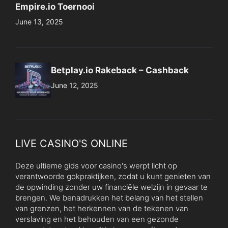
Empire.io Toernooi
June 13, 2025
Betplay.io Rakeback – Cashback
June 12, 2025
LIVE CASINO'S ONLINE
Deze ultieme gids voor casino's werpt licht op
verantwoorde gokpraktijken, zodat u kunt genieten van
de opwinding zonder uw financiële welzijn in gevaar te
brengen. We benadrukken het belang van het stellen
van grenzen, het herkennen van de tekenen van
verslaving en het behouden van een gezonde