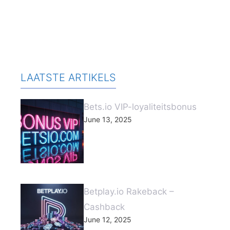
LAATSTE ARTIKELS
Bets.io VIP-loyaliteitsbonus
June 13, 2025
Betplay.io Rakeback –
Cashback
June 12, 2025