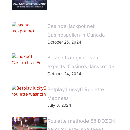
Casino’s-jackpot.net
Casinospellen in Canada
October 25, 2024
Beste strategieën van
experts: Casino’s Jackpot.de
October 24, 2024
Betplay Lucky6 Roulette
Madness
July 6, 2024
Roulette methode 88 DOZEN
ANALYTISCH SYSTEEM