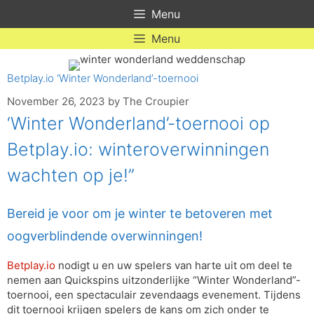
Skip
Menu
to
content
Menu
Betplay.io ‘Winter Wonderland’-toernooi
November 26, 2023
by
The Croupier
‘Winter Wonderland’-toernooi op
Betplay.io: winteroverwinningen
wachten op je!”
Bereid je voor om je winter te betoveren met
oogverblindende overwinningen!
Betplay.io
nodigt u en uw spelers van harte uit om deel te
nemen aan Quickspins uitzonderlijke “Winter Wonderland”-
toernooi, een spectaculair zevendaags evenement. Tijdens
dit toernooi krijgen spelers de kans om zich onder te