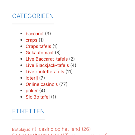
CATEGORIEËN
baccarat
(3)
craps
(1)
Craps tafels
(1)
Gokautomaat
(8)
Live Baccarat-tafels
(2)
Live Blackjack-tafels
(4)
Live roulettetafels
(11)
loterij
(7)
Online casino's
(77)
poker
(4)
Sic Bo tafel
(1)
ETIKETTEN
casino op het land
(26)
Betplay.io
(1)