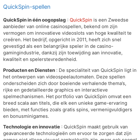
QuickSpin-spellen
QuickSpin in één oogopslag
:
QuickSpin
is een Zweedse
aanbieder van online casinospellen, bekend om zijn
vermogen om innovatieve videoslots van hoge kwaliteit te
creëren. Het bedrijf, opgericht in 2011, heeft zich snel
gevestigd als een belangrijke speler in de casino-
gamingindustrie, dankzij zijn toewijding aan innovatie,
kwaliteit en spelerstevredenheid.
Producten en Diensten
: De specialiteit van QuickSpin ligt in
het ontwerpen van videospeelautomaten. Deze spellen
onderscheiden zich door boeiende verhalende thema’s,
rijke en gedetailleerde graphics en interactieve
spelmechanismen. Het portfolio van QuickSpin omvat een
breed scala aan titels, die elk een unieke game-ervaring
bieden, met functies zoals gratis spins, vermenigvuldigers
en bonusminigames.
Technologie en innovatie
: QuickSpin maakt gebruik van
geavanceerde technologieën om ervoor te zorgen dat zijn
games niet alleen visueel aantrekkelijk zijn, maar ook soepel