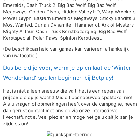
Emeralds, Cash Truck 2, Big Bad Wolf, Big Bad Wolf
Megaways, Golden Glyph, Hidden Valley HD, Warp Wreckers
Power Glyph, Eastern Emeralds Megaways, Sticky Bandits 3
Most Wanted, Durian Dynamite , Hammer of, Ark of Mystery,
Mighty Arthur, Cash Truck Kerstbezorging, Big Bad Wolf
Kerstspecial, Polar Paws, Spinion Kerstfeest.
(De beschikbaarheid van games kan variëren, afhankelijk
van uw locatie.)
Dus bereid je voor, warm je op en laat de ‘Winter
Wonderland’-spellen beginnen bij Betplay!
Het is niet alleen sneeuw die valt, het is een regen van
prijzen die op je wacht! Mis dit besneeuwde spektakel niet.
Als u vragen of opmerkingen heeft over de campagne, neem
dan gerust contact met ons op via onze interactieve
livechatfunctie. Veel plezier en moge het geluk altijd aan je
zijde staan!