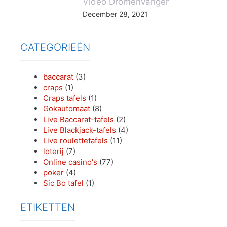
Video Dromenvanger
December 28, 2021
CATEGORIEËN
baccarat
(3)
craps
(1)
Craps tafels
(1)
Gokautomaat
(8)
Live Baccarat-tafels
(2)
Live Blackjack-tafels
(4)
Live roulettetafels
(11)
loterij
(7)
Online casino's
(77)
poker
(4)
Sic Bo tafel
(1)
ETIKETTEN