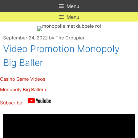
Skip
Menu
to
content
Menu
September 24, 2022
by
The Croupier
Video Promotion Monopoly
Big Baller
Casino Game Videos
Monopoly Big Baller ℹ️
Subscribe