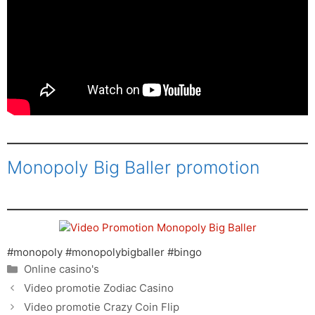
Monopoly Big Baller promotion
#monopoly #monopolybigballer #bingo
Categories
Online casino's
Video promotie Zodiac Casino
Video promotie Crazy Coin Flip