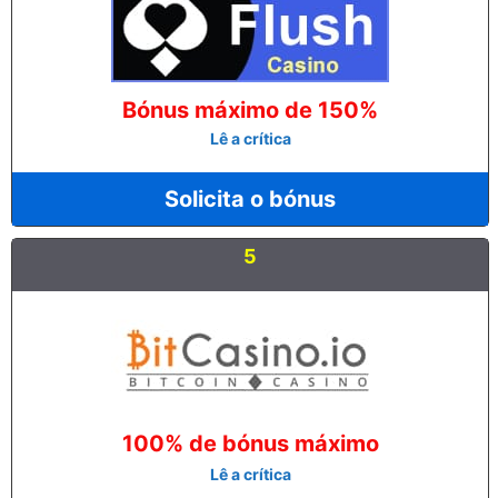
Bónus máximo de 150%
Lê a crítica
Solicita o bónus
5
100% de bónus máximo
Lê a crítica