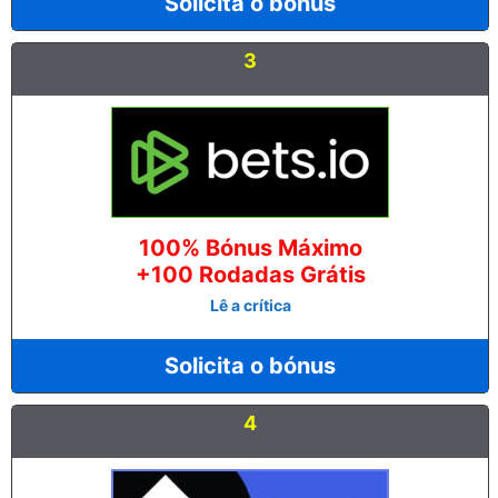
Solicita o bónus
3
100% Bónus Máximo
+100 Rodadas Grátis
Lê a crítica
Solicita o bónus
4