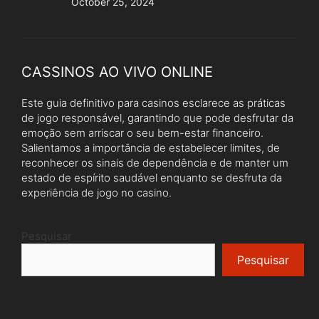
October 25, 2024
CASSINOS AO VIVO ONLINE
Este guia definitivo para casinos esclarece as práticas
de jogo responsável, garantindo que pode desfrutar da
emoção sem arriscar o seu bem-estar financeiro.
Salientamos a importância de estabelecer limites, de
reconhecer os sinais de dependência e de manter um
estado de espírito saudável enquanto se desfruta da
experiência de jogo no casino.
Pesquisar
Pesquisar