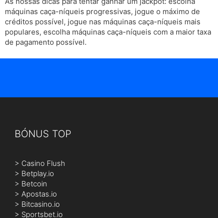
As nossas dicas para tentar ganhar um jackpot: escolha
máquinas caça-níqueis progressivas, jogue o máximo de
créditos possível, jogue nas máquinas caça-níqueis mais
populares, escolha máquinas caça-níqueis com a maior taxa
de pagamento possível.
BÓNUS TOP
>
Casino Flush
>
Betplay.io
>
Betcoin
>
Apostas.io
>
Bitcasino.io
>
Sportsbet.io