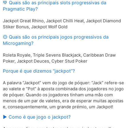
💚 Quais são as principais slots progressivas da
Pragmatic Play?
Jackpot Great Rhino, Jackpot Chilli Heat, Jackpot Diamond
Stiker Bonus, Jackpot Wolf Gold
🟡 Quais são os principais jogos progressivos da
Microgaming?
Roleta Royale, Triple Sevens Blackjack, Caribbean Draw
Poker, Jackpot Deuces, Cyber Stud Poker
Porque é que dizemos “jackpot”?
A palavra “Jackpot” vem do jogo de póquer: “Jack” refere-se
ao valete e “Pot” à aposta combinada dos jogadores no jogo
de póquer. Quando os jogadores tinham uma mão com
menos de um par de valetes, era de esperar muitas apostas
e, consequentemente, um grande prémio, um Jackpot!
▶️ Como é que jogo o jackpot?