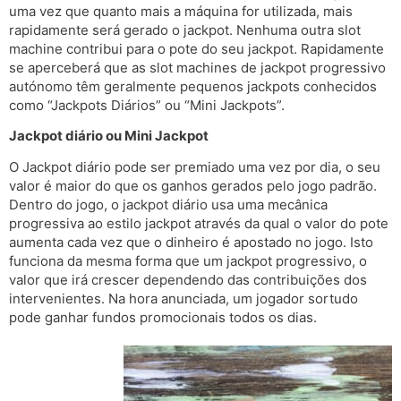
uma vez que quanto mais a máquina for utilizada, mais
rapidamente será gerado o jackpot. Nenhuma outra slot
machine contribui para o pote do seu jackpot. Rapidamente
se aperceberá que as slot machines de jackpot progressivo
autónomo têm geralmente pequenos jackpots conhecidos
como “Jackpots Diários” ou “Mini Jackpots”.
Jackpot diário ou Mini Jackpot
O Jackpot diário pode ser premiado uma vez por dia, o seu
valor é maior do que os ganhos gerados pelo jogo padrão.
Dentro do jogo, o jackpot diário usa uma mecânica
progressiva ao estilo jackpot através da qual o valor do pote
aumenta cada vez que o dinheiro é apostado no jogo. Isto
funciona da mesma forma que um jackpot progressivo, o
valor que irá crescer dependendo das contribuições dos
intervenientes. Na hora anunciada, um jogador sortudo
pode ganhar fundos promocionais todos os dias.