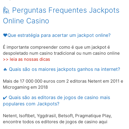
🙋 Perguntas Frequentes Jackpots
Online Casino
❤️Que estratégia para acertar um jackpot online?
É importante compreender como é que um jackpot é
despoletado num casino tradicional ou num casino online
>> leia as nossas dicas
🔥 Quais são os maiores jackpots ganhos na internet?
Mais de 17 000 000 euros com 2 editoras Netent em 2011 e
Microgaming em 2018
✔️ Quais são as editoras de jogos de casino mais
populares com Jackpots?
Netent, Isoftbet, Yggdrasil, Betsoft, Pragmatique Play,
encontre todos os editores de jogos de casino aqui