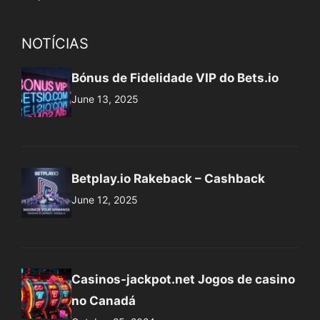
NOTÍCIAS
Bónus de Fidelidade VIP do Bets.io
June 13, 2025
Betplay.io Rakeback – Cashback
June 12, 2025
Casinos-jackpot.net Jogos de casino
no Canadá