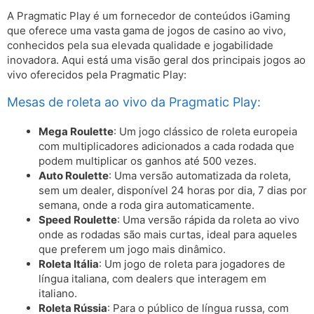
A Pragmatic Play é um fornecedor de conteúdos iGaming
que oferece uma vasta gama de jogos de casino ao vivo,
conhecidos pela sua elevada qualidade e jogabilidade
inovadora. Aqui está uma visão geral dos principais jogos ao
vivo oferecidos pela Pragmatic Play:
Mesas de roleta ao vivo da Pragmatic Play:
Mega Roulette
: Um jogo clássico de roleta europeia
com multiplicadores adicionados a cada rodada que
podem multiplicar os ganhos até 500 vezes.
Auto Roulette
: Uma versão automatizada da roleta,
sem um dealer, disponível 24 horas por dia, 7 dias por
semana, onde a roda gira automaticamente.
Speed Roulette
: Uma versão rápida da roleta ao vivo
onde as rodadas são mais curtas, ideal para aqueles
que preferem um jogo mais dinâmico.
Roleta Itália
: Um jogo de roleta para jogadores de
língua italiana, com dealers que interagem em
italiano.
Roleta Rússia
: Para o público de língua russa, com