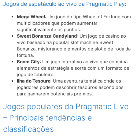
Jogos de espetáculo ao vivo da Pragmatic Play:
Mega Wheel
: Um jogo do tipo Wheel of Fortune com
multiplicadores que podem aumentar
significativamente os ganhos.
Sweet Bonanza Candyland
: Um jogo de casino ao
vivo baseado na popular slot machine Sweet
Bonanza, misturando elementos de slot e de roda da
fortuna.
Boom City
: Um jogo interativo ao vivo que combina
elementos de estratégia e sorte com um formato de
jogo de tabuleiro.
Ilha do Tesouro
: Uma aventura temática onde os
jogadores podem descobrir tesouros escondidos
para ganharem potenciais prémios.
Jogos populares da Pragmatic Live
– Principais tendências e
classificações