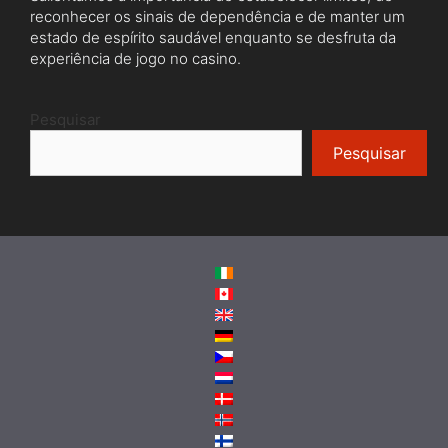
reconhecer os sinais de dependência e de manter um
estado de espírito saudável enquanto se desfruta da
experiência de jogo no casino.
Pesquisar
Pesquisar