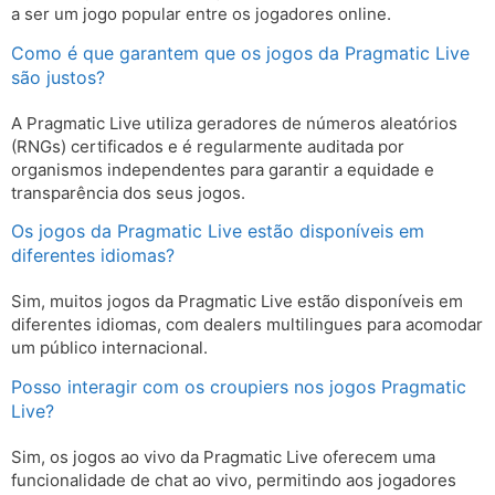
a ser um jogo popular entre os jogadores online.
Como é que garantem que os jogos da Pragmatic Live
são justos?
A Pragmatic Live utiliza geradores de números aleatórios
(RNGs) certificados e é regularmente auditada por
organismos independentes para garantir a equidade e
transparência dos seus jogos.
Os jogos da Pragmatic Live estão disponíveis em
diferentes idiomas?
Sim, muitos jogos da Pragmatic Live estão disponíveis em
diferentes idiomas, com dealers multilingues para acomodar
um público internacional.
Posso interagir com os croupiers nos jogos Pragmatic
Live?
Sim, os jogos ao vivo da Pragmatic Live oferecem uma
funcionalidade de chat ao vivo, permitindo aos jogadores