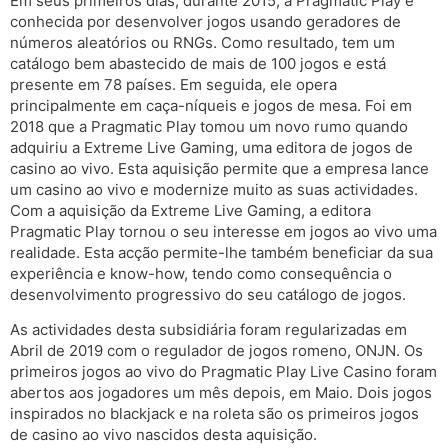
Em seus primeiros dias, durante 2015, a Pragmatic Play é
conhecida por desenvolver jogos usando geradores de
números aleatórios ou RNGs. Como resultado, tem um
catálogo bem abastecido de mais de 100 jogos e está
presente em 78 países. Em seguida, ele opera
principalmente em caça-níqueis e jogos de mesa. Foi em
2018 que a Pragmatic Play tomou um novo rumo quando
adquiriu a Extreme Live Gaming, uma editora de jogos de
casino ao vivo. Esta aquisição permite que a empresa lance
um casino ao vivo e modernize muito as suas actividades.
Com a aquisição da Extreme Live Gaming, a editora
Pragmatic Play tornou o seu interesse em jogos ao vivo uma
realidade. Esta acção permite-lhe também beneficiar da sua
experiência e know-how, tendo como consequência o
desenvolvimento progressivo do seu catálogo de jogos.
As actividades desta subsidiária foram regularizadas em
Abril de 2019 com o regulador de jogos romeno, ONJN. Os
primeiros jogos ao vivo do Pragmatic Play Live Casino foram
abertos aos jogadores um mês depois, em Maio. Dois jogos
inspirados no blackjack e na roleta são os primeiros jogos
de casino ao vivo nascidos desta aquisição.