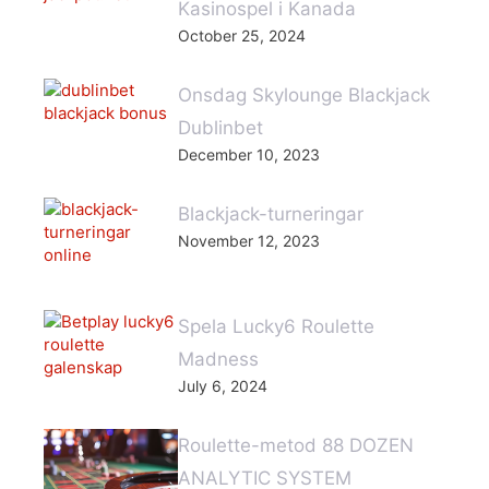
Kasinospel i Kanada
October 25, 2024
Onsdag Skylounge Blackjack
Dublinbet
December 10, 2023
Blackjack-turneringar
November 12, 2023
Spela Lucky6 Roulette
Madness
July 6, 2024
Roulette-metod 88 DOZEN
ANALYTIC SYSTEM