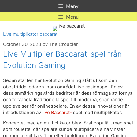
Skip
Meny
to
content
Menu
Live multiplikator baccarat
October 30, 2023
by
The Croupier
Live Multiplier Baccarat-spel från
Evolution Gaming
Sedan starten har Evolution Gaming stått ut som den
obestridda ledaren inom området live casinospel. En av
dess anmärkningsvärda bedrifter är dess förmåga att förnya
och förvandla traditionella spel till moderna, spännande
upplevelser för onlinespelare. En av dessa innovationer är
introduktionen av
live Baccarat-
spel med multiplikator.
Konceptet med en multiplikator blev först populärt med spel
som roulette, där spelare kunde multiplicera sina vinster
genom specifika siffror eller funktioner. Evolution Gaming