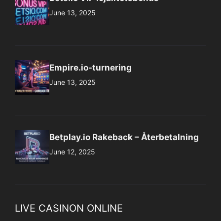
June 13, 2025
Empire.io-turnering
June 13, 2025
Betplay.io Rakeback – Återbetalning
June 12, 2025
LIVE CASINON ONLINE