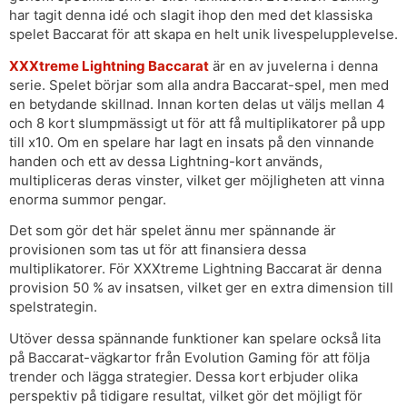
har tagit denna idé och slagit ihop den med det klassiska
spelet Baccarat för att skapa en helt unik livespelupplevelse.
XXXtreme Lightning Baccarat
är en av juvelerna i denna
serie. Spelet börjar som alla andra Baccarat-spel, men med
en betydande skillnad. Innan korten delas ut väljs mellan 4
och 8 kort slumpmässigt ut för att få multiplikatorer på upp
till x10. Om en spelare har lagt en insats på den vinnande
handen och ett av dessa Lightning-kort används,
multipliceras deras vinster, vilket ger möjligheten att vinna
enorma summor pengar.
Det som gör det här spelet ännu mer spännande är
provisionen som tas ut för att finansiera dessa
multiplikatorer. För XXXtreme Lightning Baccarat är denna
provision 50 % av insatsen, vilket ger en extra dimension till
spelstrategin.
Utöver dessa spännande funktioner kan spelare också lita
på Baccarat-vägkartor från Evolution Gaming för att följa
trender och lägga strategier. Dessa kort erbjuder olika
perspektiv på tidigare resultat, vilket gör det möjligt för