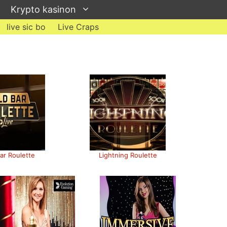
Krypto kasinon
live sic bo
Live Craps
ar Roulette
Lightning Roulette