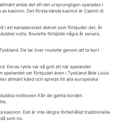
allmänt antas det att det ursprungligen spelades i
a av kasinon. Det första kända kasinot är Casinò di
758 i ett kanadensiskt dekret som förbjuder det. År
dubbel nolla. Roulette förbjöds några år senare,
yskland. De tar över roulette genom att ta bort
. Deras rykte var så gott att när spelandet
om spelandet var förbjudet även i Tyskland åkte Louis
lev allmänt känd och spreds till alla europeiska
n dubbla nollboxen från de gamla borden.
tte.
 kasinon. Det är inte längre förbehållet traditionella
, då som nu.