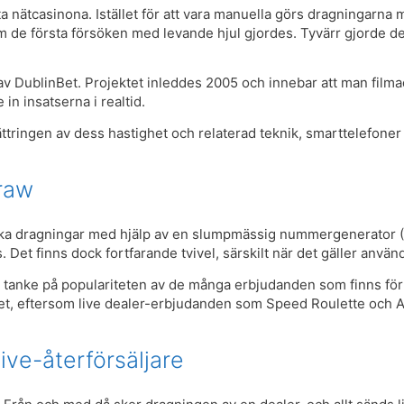
ta nätcasinona.
Istället för att vara manuella görs dragningarn
de första försöken med levande hjul gjordes. Tyvärr gjorde den
DublinBet. Projektet inleddes 2005 och innebar att man filmade e
in insatserna i realtid.
tringen av dess hastighet och relaterad teknik, smarttelefoner 
raw
a dragningar med hjälp av en slumpmässig nummergenerator (RNG)
Det finns dock fortfarande tvivel, särskilt när det gäller anvä
tanke på populariteten av de många erbjudanden som finns för r
, eftersom live dealer-erbjudanden som Speed Roulette och Auto
ive-återförsäljare