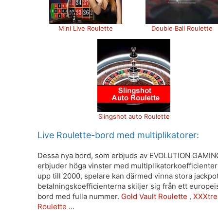
Mini Live Roulette
Double Ball Roulette
Slingshot auto Roulette
Live Roulette-bord med multiplikatorer:
Dessa nya bord, som erbjuds av EVOLUTION GAMIN
erbjuder höga vinster med multiplikatorkoefficienter
upp till 2000, spelare kan därmed vinna stora jackpot
betalningskoefficienterna skiljer sig från ett europei
bord med fulla nummer.
Gold Vault Roulette
,
XXXtr
Roulette
…