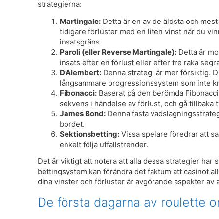
strategierna:
Martingale:
Detta är en av de äldsta och mest v
tidigare förluster med en liten vinst när du vi
insatsgräns.
Paroli (eller Reverse Martingale):
Detta är mot
insats efter en förlust eller efter tre raka segra
D’Alembert:
Denna strategi är mer försiktig. D
långsammare progressionssystem som inte krä
Fibonacci:
Baserat på den berömda Fibonacci-
sekvens i händelse av förlust, och gå tillbaka 
James Bond:
Denna fasta vadslagningsstrategi,
bordet.
Sektionsbetting:
Vissa spelare föredrar att sat
enkelt följa utfallstrender.
Det är viktigt att notera att alla dessa strategier ha
bettingsystem kan förändra det faktum att casinot all
dina vinster och förluster är avgörande aspekter av 
De första dagarna av roulette o