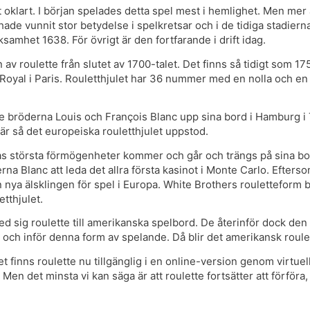
oklart. I början spelades detta spel mest i hemlighet. Men mer 
 hade vunnit stor betydelse i spelkretsar och i de tidiga stadiern
samhet 1638. För övrigt är den fortfarande i drift idag.
 av roulette från slutet av 1700-talet. Det finns så tidigt som 1
 Royal i Paris. Rouletthjulet har 36 nummer med en nolla och en 
e bröderna Louis och François Blanc upp sina bord i Hamburg i T
är så det europeiska rouletthjulet uppstod.
s största förmögenheter kommer och går och trängs på sina bord
rna Blanc att leda det allra första kasinot i Monte Carlo. Efters
 nya älsklingen för spel i Europa. White Brothers rouletteform b
etthjulet.
ed sig roulette till amerikanska spelbord. De återinför dock de
g och inför denna form av spelande. Då blir det amerikansk roule
finns roulette nu tillgänglig i en online-version genom virtuella
Men det minsta vi kan säga är att roulette fortsätter att förföra