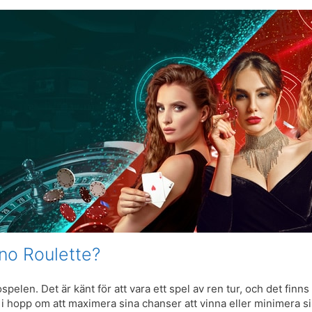
ino Roulette?
pelen. Det är känt för att vara ett spel av ren tur, och det finn
i hopp om att maximera sina chanser att vinna eller minimera si