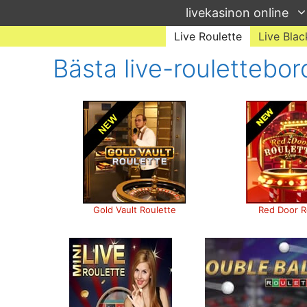
Skip
livekasinon online
to
content
Live Roulette
Live Blac
Bästa live-roulettebo
Gold Vault Roulette
Red Door R