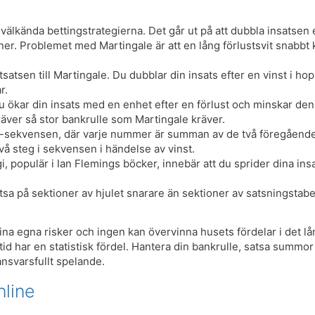
älkända bettingstrategierna. Det går ut på att dubbla insatsen ef
nner. Problemet med Martingale är att en lång förlustsvit snabbt 
satsen till Martingale. Du dubblar din insats efter en vinst i hopp
r.
u ökar din insats med en enhet efter en förlust och minskar den
ver så stor bankrulle som Martingale kräver.
sekvensen, där varje nummer är summan av de två föregående, b
två steg i sekvensen i händelse av vinst.
 populär i Ian Flemings böcker, innebär att du sprider dina insat
sa på sektioner av hjulet snarare än sektioner av satsningstabelle
r sina egna risker och ingen kan övervinna husets fördelar i det l
tid har en statistisk fördel. Hantera din bankrulle, satsa summor
ansvarsfullt spelande.
nline