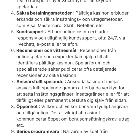
TSL (Transport Layer Security) för att skydda
spelardata.
Säkra betalningsmetoder
: Pålitliga kasinon erbjuder
erkända och säkra insättnings- och uttagsmetoder,
som Visa, Mastercard, Skrill, Neteller, etc.
Kundsupport
: Ett bra onlinecasino erbjuder
responsiv och tillgänglig kundsupport, ofta 24/7, via
livechatt, e-post eller telefon.
Recensioner och vittnesmål
: Recensioner från
onlinespelare och experter kan hjälpa till att
identifiera pålitliga kasinon. Spelarforum och
specialiserade sajter publicerar ofta detaljerade
recensioner av olika kasinon.
Ansvarsfullt spelande
: Ansedda kasinon främjar
ansvarsfullt spelande genom att erbjuda verktyg för
att sätta insättningsgränser, insatsgränser eller för att
tillfälligt eller permanent utesluta dig själv från sidan.
Öppenhet
: Villkor och villkor bör vara tydligt angivna
och tillgängliga. Det är viktigt att casinot
kommunicerar öppet om bonusomsättningskrav, uttag
etc.
Seriös programvara
: Närvaron av spel från