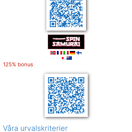
125% bonus
Våra urvalskriterier