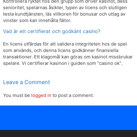
Kontrollera ryktet hos den grupp som driver kasinot, dess
senioritet, spelarnas åsikter, typen av licens och slutligen
testa kundtjänsten, läs villkoren för bonusar och uttag av
vinster som kan innehålla fällor.
Vad är ett certifierat och godkänt casino?
En licens utfärdas för att validera integriteten hos de spel
som används, och denna licens godkänner finansiella
transaktioner. Ett klagomål kan göras om kasinot missbrukar
spelare. Vi certifierar kasinon i guiden som “casino ok”.
Leave a Comment
You must be
logged in
to post a comment.