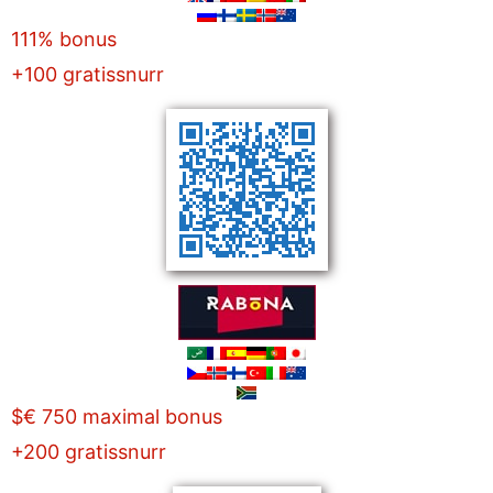
111% bonus
+100 gratissnurr
$€ 750 maximal bonus
+200 gratissnurr