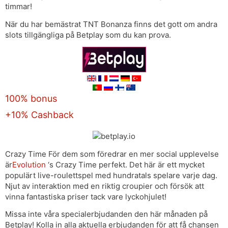
timmar!
När du har bemästrat TNT Bonanza finns det gott om andra
slots tillgängliga på Betplay som du kan prova.
100% bonus
+10% Cashback
Crazy Time För dem som föredrar en mer social upplevelse
är
Evolution
‘s Crazy Time perfekt. Det här är ett mycket
populärt live-roulettspel med hundratals spelare varje dag.
Njut av interaktion med en riktig croupier och försök att
vinna fantastiska priser tack vare lyckohjulet!
Missa inte våra specialerbjudanden den här månaden på
Betplay! Kolla in alla aktuella erbjudanden för att få chansen