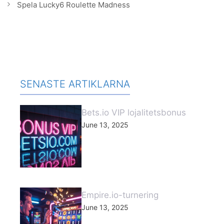
Spela Lucky6 Roulette Madness
SENASTE ARTIKLARNA
Bets.io VIP lojalitetsbonus
June 13, 2025
Empire.io-turnering
June 13, 2025