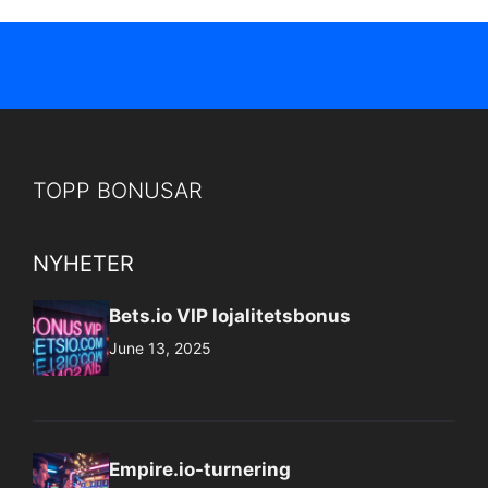
TOPP BONUSAR
NYHETER
Bets.io VIP lojalitetsbonus
June 13, 2025
Empire.io-turnering