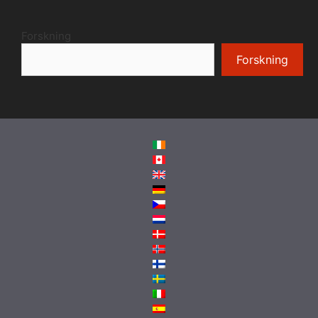
Forskning
Forskning