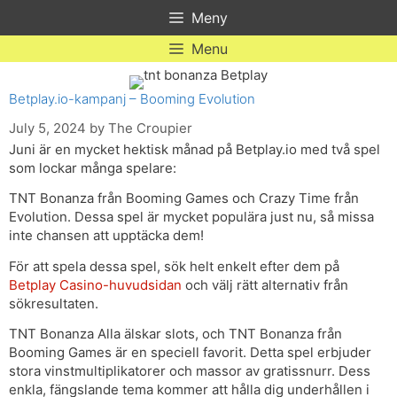
Skip
Meny
to
content
Menu
Betplay.io-kampanj – Booming Evolution
July 5, 2024
by
The Croupier
Juni är en mycket hektisk månad på Betplay.io med två spel
som lockar många spelare:
TNT Bonanza från Booming Games och Crazy Time från
Evolution. Dessa spel är mycket populära just nu, så missa
inte chansen att upptäcka dem!
För att spela dessa spel, sök helt enkelt efter dem på
Betplay Casino-huvudsidan
och välj rätt alternativ från
sökresultaten.
TNT Bonanza Alla älskar slots, och TNT Bonanza från
Booming Games är en speciell favorit. Detta spel erbjuder
stora vinstmultiplikatorer och massor av gratissnurr. Dess
enkla, fängslande tema kommer att hålla dig underhållen i