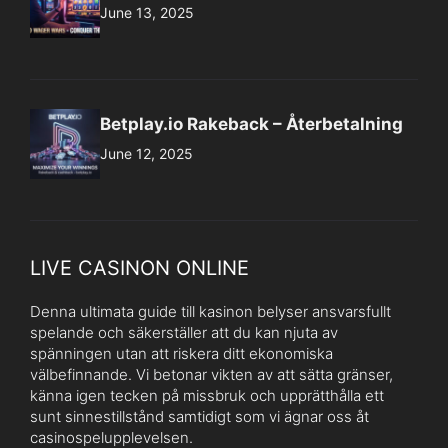
June 13, 2025
Betplay.io Rakeback – Återbetalning
June 12, 2025
LIVE CASINON ONLINE
Denna ultimata guide till kasinon belyser ansvarsfullt
spelande och säkerställer att du kan njuta av
spänningen utan att riskera ditt ekonomiska
välbefinnande. Vi betonar vikten av att sätta gränser,
känna igen tecken på missbruk och upprätthålla ett
sunt sinnestillstånd samtidigt som vi ägnar oss åt
casinospelupplevelsen.