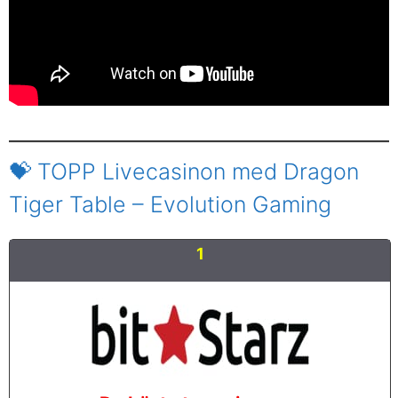
💝 TOPP Livecasinon med Dragon
Tiger Table – Evolution Gaming
1