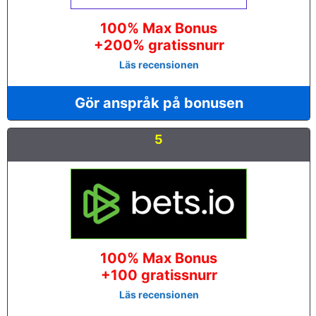
100% Max Bonus
+200% gratissnurr
Läs recensionen
Gör anspråk på bonusen
5
100% Max Bonus
+100 gratissnurr
Läs recensionen