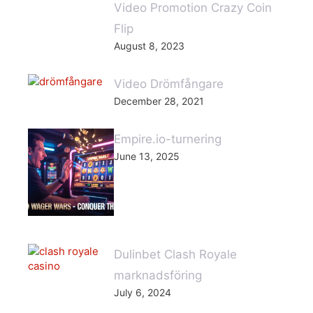
Video Promotion Crazy Coin
Flip
August 8, 2023
Video Drömfångare
December 28, 2021
Empire.io-turnering
June 13, 2025
Dulinbet Clash Royale
marknadsföring
July 6, 2024