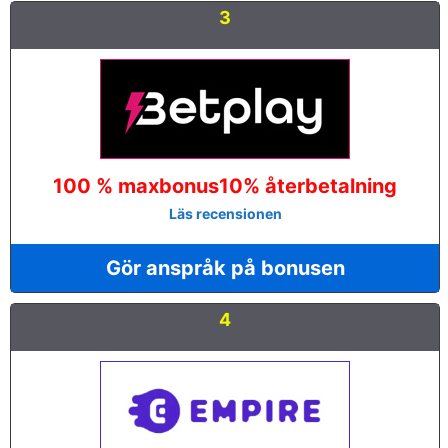
3
100 % maxbonus
10% återbetalning
Läs recensionen
Gör anspråk på bonusen
4