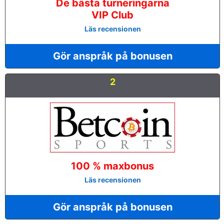
De bästa turneringarna
VIP Club
Läs recensionen
Gör anspråk på bonusen
2
100 % maxbonus
Läs recensionen
Gör anspråk på bonusen