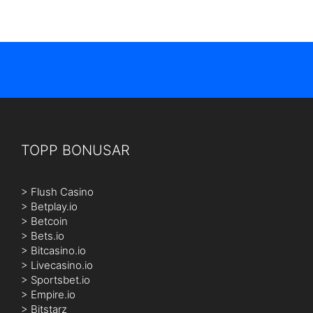
TOPP BONUSAR
>
Flush Casino
>
Betplay.io
>
Betcoin
>
Bets.io
>
Bitcasino.io
>
Livecasino.io
>
Sportsbet.io
>
Empire.io
>
Bitstarz