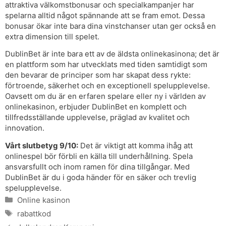
attraktiva välkomstbonusar och specialkampanjer har
spelarna alltid något spännande att se fram emot. Dessa
bonusar ökar inte bara dina vinstchanser utan ger också en
extra dimension till spelet.
DublinBet är inte bara ett av de äldsta onlinekasinona; det är
en plattform som har utvecklats med tiden samtidigt som
den bevarar de principer som har skapat dess rykte:
förtroende, säkerhet och en exceptionell spelupplevelse.
Oavsett om du är en erfaren spelare eller ny i världen av
onlinekasinon, erbjuder DublinBet en komplett och
tillfredsställande upplevelse, präglad av kvalitet och
innovation.
Vårt slutbetyg 9/10:
Det är viktigt att komma ihåg att
onlinespel bör förbli en källa till underhållning. Spela
ansvarsfullt och inom ramen för dina tillgångar. Med
DublinBet är du i goda händer för en säker och trevlig
spelupplevelse.
Categories
Online kasinon
Tags
rabattkod