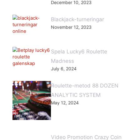
December 10, 2023
Blackjack-turneringar
November 12, 2023
Spela Lucky6 Roulette
Madness
July 6, 2024
Roulette-metod 88 DOZEN
ANALYTIC SYSTEM
May 12, 2024
Video Promotion Crazy Coin