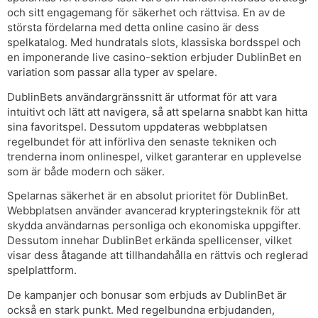
och sitt engagemang för säkerhet och rättvisa. En av de
största fördelarna med detta online casino är dess
spelkatalog. Med hundratals slots, klassiska bordsspel och
en imponerande live casino-sektion erbjuder DublinBet en
variation som passar alla typer av spelare.
DublinBets användargränssnitt är utformat för att vara
intuitivt och lätt att navigera, så att spelarna snabbt kan hitta
sina favoritspel. Dessutom uppdateras webbplatsen
regelbundet för att införliva den senaste tekniken och
trenderna inom onlinespel, vilket garanterar en upplevelse
som är både modern och säker.
Spelarnas säkerhet är en absolut prioritet för DublinBet.
Webbplatsen använder avancerad krypteringsteknik för att
skydda användarnas personliga och ekonomiska uppgifter.
Dessutom innehar DublinBet erkända spellicenser, vilket
visar dess åtagande att tillhandahålla en rättvis och reglerad
spelplattform.
De kampanjer och bonusar som erbjuds av DublinBet är
också en stark punkt. Med regelbundna erbjudanden,