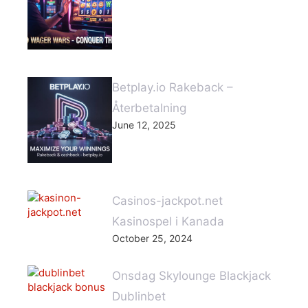
Betplay.io Rakeback –
Återbetalning
June 12, 2025
Casinos-jackpot.net
Kasinospel i Kanada
October 25, 2024
Onsdag Skylounge Blackjack
Dublinbet