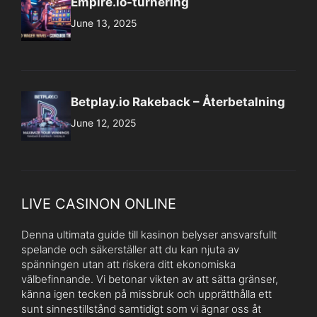
Empire.io-turnering
June 13, 2025
Betplay.io Rakeback – Återbetalning
June 12, 2025
LIVE CASINON ONLINE
Denna ultimata guide till kasinon belyser ansvarsfullt
spelande och säkerställer att du kan njuta av
spänningen utan att riskera ditt ekonomiska
välbefinnande. Vi betonar vikten av att sätta gränser,
känna igen tecken på missbruk och upprätthålla ett
sunt sinnestillstånd samtidigt som vi ägnar oss åt