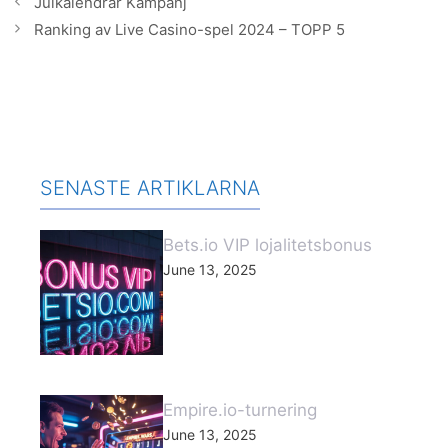
Julkalendrar Kampanj
Ranking av Live Casino-spel 2024 – TOPP 5
SENASTE ARTIKLARNA
Bets.io VIP lojalitetsbonus
June 13, 2025
Empire.io-turnering
June 13, 2025