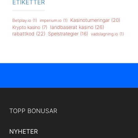
ETIKETTER
Kasinoturneringar
(20)
Betplay.io
(1)
imperium.io
(1)
landbaserat kasino
(26)
Krypto kasino
(7)
rabattkod
(22)
Spelstrategier
(16)
vadslagning.io
(1)
TOPP BONUSAR
NYHETER