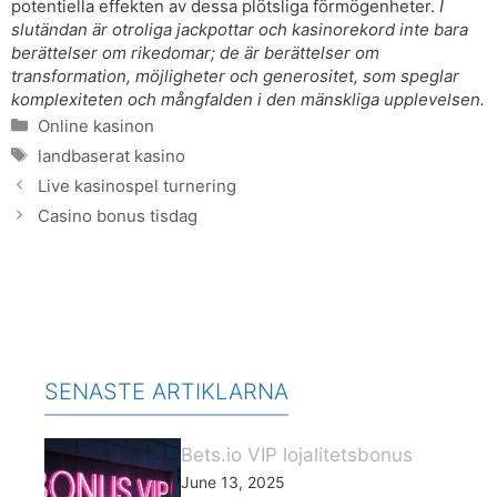
potentiella effekten av dessa plötsliga förmögenheter.
I
slutändan är otroliga jackpottar och kasinorekord inte bara
berättelser om rikedomar; de är berättelser om
transformation, möjligheter och generositet, som speglar
komplexiteten och mångfalden i den mänskliga upplevelsen.
Categories
Online kasinon
Tags
landbaserat kasino
Live kasinospel turnering
Casino bonus tisdag
SENASTE ARTIKLARNA
Bets.io VIP lojalitetsbonus
June 13, 2025