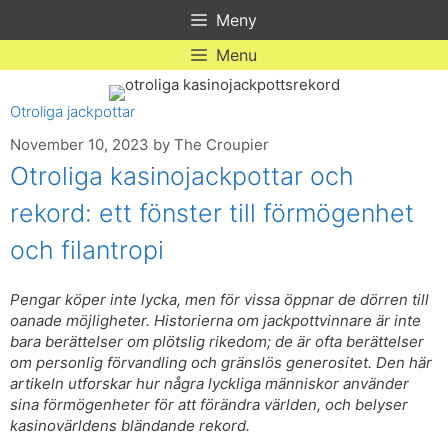
Skip
Meny
to
content
Menu
Otroliga jackpottar
November 10, 2023
by
The Croupier
Otroliga kasinojackpottar och
rekord: ett fönster till förmögenhet
och filantropi
Pengar köper inte lycka, men för vissa öppnar de dörren till
oanade möjligheter. Historierna om jackpottvinnare är inte
bara berättelser om plötslig rikedom; de är ofta berättelser
om personlig förvandling och gränslös generositet. Den här
artikeln utforskar hur några lyckliga människor använder
sina förmögenheter för att förändra världen, och belyser
kasinovärldens bländande rekord.