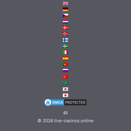
© 2026
live-casinos.online