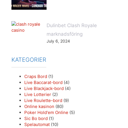
Dulinbet Clash Royale
marknadsföring
July 6, 2024
KATEGORIER
Craps Bord
(1)
Live Baccarat-bord
(4)
Live Blackjack-bord
(4)
Live Lotterier
(2)
Live Roulette-bord
(9)
Online kasinon
(80)
Poker Hold'em Online
(5)
Sic Bo bord
(1)
Spelautomat
(10)