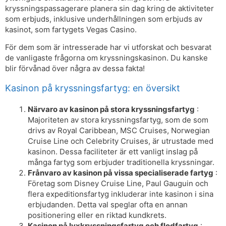
kryssningspassagerare planera sin dag kring de aktiviteter
som erbjuds, inklusive underhållningen som erbjuds av
kasinot, som fartygets Vegas Casino.
För dem som är intresserade har vi utforskat och besvarat
de vanligaste frågorna om kryssningskasinon. Du kanske
blir förvånad över några av dessa fakta!
Kasinon på kryssningsfartyg: en översikt
Närvaro av kasinon på stora kryssningsfartyg
:
Majoriteten av stora kryssningsfartyg, som de som
drivs av Royal Caribbean, MSC Cruises, Norwegian
Cruise Line och Celebrity Cruises, är utrustade med
kasinon. Dessa faciliteter är ett vanligt inslag på
många fartyg som erbjuder traditionella kryssningar.
Frånvaro av kasinon på vissa specialiserade fartyg
:
Företag som Disney Cruise Line, Paul Gauguin och
flera expeditionsfartyg inkluderar inte kasinon i sina
erbjudanden. Detta val speglar ofta en annan
positionering eller en riktad kundkrets.
Kasinon på lyxkryssningsfartyg och flodfartyg
: