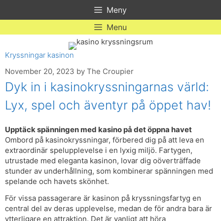
Skip
Meny
to
content
Menu
Kryssningar kasinon
November 20, 2023
by
The Croupier
Dyk in i kasinokryssningarnas värld:
Lyx, spel och äventyr på öppet hav!
Upptäck spänningen med kasino på det öppna havet
Ombord på kasinokryssningar, förbered dig på att leva en
extraordinär spelupplevelse i en lyxig miljö. Fartygen,
utrustade med eleganta kasinon, lovar dig oöverträffade
stunder av underhållning, som kombinerar spänningen med
spelande och havets skönhet.
För vissa passagerare är kasinon på kryssningsfartyg en
central del av deras upplevelse, medan de för andra bara är
ytterligare en attraktion. Det är vanligt att höra