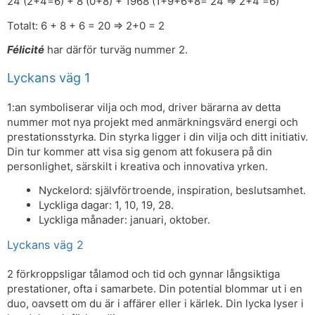
24 (2+4=6) + 8 (0+8) + 1968 (1+9+6+8= 24 => 2+4 =6)
Totalt: 6 + 8 + 6 = 20 => 2+0 = 2
Félicité
har därför turväg nummer 2.
Lyckans väg 1
1:an symboliserar vilja och mod, driver bärarna av detta
nummer mot nya projekt med anmärkningsvärd energi och
prestationsstyrka. Din styrka ligger i din vilja och ditt initiativ.
Din tur kommer att visa sig genom att fokusera på din
personlighet, särskilt i kreativa och innovativa yrken.
Nyckelord: självförtroende, inspiration, beslutsamhet.
Lyckliga dagar: 1, 10, 19, 28.
Lyckliga månader: januari, oktober.
Lyckans väg 2
2 förkroppsligar tålamod och tid och gynnar långsiktiga
prestationer, ofta i samarbete. Din potential blommar ut i en
duo, oavsett om du är i affärer eller i kärlek. Din lycka lyser i