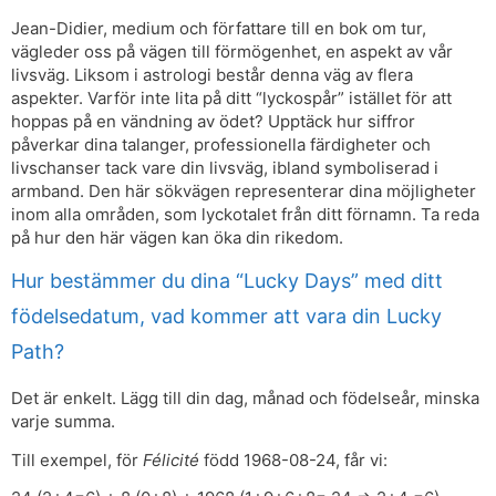
Jean-Didier, medium och författare till en bok om tur,
vägleder oss på vägen till förmögenhet, en aspekt av vår
livsväg. Liksom i astrologi består denna väg av flera
aspekter. Varför inte lita på ditt “lyckospår” istället för att
hoppas på en vändning av ödet? Upptäck hur siffror
påverkar dina talanger, professionella färdigheter och
livschanser tack vare din livsväg, ibland symboliserad i
armband. Den här sökvägen representerar dina möjligheter
inom alla områden, som lyckotalet från ditt förnamn. Ta reda
på hur den här vägen kan öka din rikedom.
Hur bestämmer du dina “Lucky Days” med ditt
födelsedatum, vad kommer att vara din Lucky
Path?
Det är enkelt. Lägg till din dag, månad och födelseår, minska
varje summa.
Till exempel, för
Félicité
född 1968-08-24, får vi: