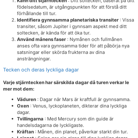
Känn ditt stjärntecken
: Ditt soltecken, baserat på ditt
födelsedatum, är utgångspunkten för att förstå ditt
förhållande till tur.
Identifiera gynnsamma planetariska transiter
: Vissa
transiter, såsom Jupiter i gynnsam aspekt med ditt
soltecken, är kända för att öka tur.
Använd månens faser
: Nymånen och fullmånen
anses ofta vara gynnsamma tider för att påbörja nya
satsningar eller skörda frukterna av dina
ansträngningar.
Tecken och deras lyckliga dagar
Varje stjärntecken har särskilda dagar då turen verkar le
mer mot dem:
Väduren
: Dagar när Mars är kraftfull är gynnsamma.
Oxen
: Venus, lyckoplaneten, dikterar dina lyckliga
dagar.
Tvillingarna
: Med Mercury som din guide är
handelsdagarna de lyckligaste.
Kräftan
: Månen, din planet, påverkar starkt din tur.