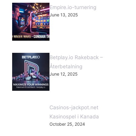
Empire.io-turnering
June 13, 2025
Betplay.io Rakeback –
Återbetalning
June 12, 2025
Casinos-jackpot.net
Kasinospel i Kanada
October 25, 2024