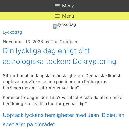
Skip
Meny
to
content
Menu
Lyckodag
November 13, 2023
by
The Croupier
Din lyckliga dag enligt ditt
astrologiska tecken: Dekryptering
Siffror har alltid fängslat mänskligheten. Denna släktkonst
upplever en väckelse och påminner om Pythagoras
berömda maxim: “siffror styr världen”.
Kommer fredagen den 13:e? Förutse! Visste du att en enkel
beräkning kan avslöja hur tur gynnar dig?
Upptäck lyckans hemligheter med Jean-Didier, en
specialist på området.