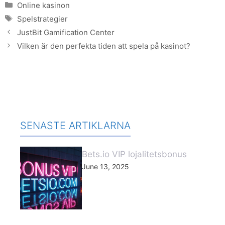
Categories
Online kasinon
Tags
Spelstrategier
JustBit Gamification Center
Vilken är den perfekta tiden att spela på kasinot?
SENASTE ARTIKLARNA
Bets.io VIP lojalitetsbonus
June 13, 2025