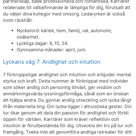
partnerskap, både professionella och romantiska. Karriärer
relaterade till välbefinnande är lämpliga för dig, förutsatt att
du väljer dina kollegor med omsorg. Ledaryrken är också
inom räckhåll.
Nyckelord: kärlek, hem, familj, val, autonomi,
osäkerhet.
Lyckliga dagar: 6, 15, 24.
Gynnsamma månader: april, juni.
Lyckans väg 7: Andlighet och intuition
7 förkroppsligar andlighet och intuition och erbjuder mental
styrka och kraft. Detta nummer är förknippat med individer
som söker andlig och personlig tillväxt, ger visdom och
anmärkningsvärda lyssningsförmåga, såväl som en önskan
att hjälpa andra. Du gynnar andlig utveckling och lycka långt
ifrån materiella ting. Din lycka ligger i altruistiska gester. Din
tur ökar genom att dela din passion för andlighet och förbli
öppen för världen. Karriärer som kräver reflektion och
intuition är förutbestämda för dig. Utveckla din tro på tur och
framgång. Tveka inte att genomföra andliga retreater för ditt