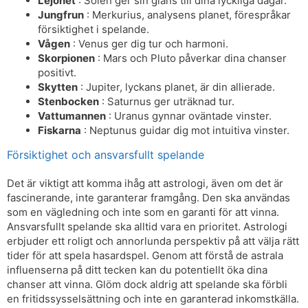
Lejonet
: Solen ger sin glans till dina lyckliga dagar.
Jungfrun
: Merkurius, analysens planet, förespråkar
försiktighet i spelande.
Vågen
: Venus ger dig tur och harmoni.
Skorpionen
: Mars och Pluto påverkar dina chanser
positivt.
Skytten
: Jupiter, lyckans planet, är din allierade.
Stenbocken
: Saturnus ger uträknad tur.
Vattumannen
: Uranus gynnar oväntade vinster.
Fiskarna
: Neptunus guidar dig mot intuitiva vinster.
Försiktighet och ansvarsfullt spelande
Det är viktigt att komma ihåg att astrologi, även om det är
fascinerande, inte garanterar framgång. Den ska användas
som en vägledning och inte som en garanti för att vinna.
Ansvarsfullt spelande ska alltid vara en prioritet. Astrologi
erbjuder ett roligt och annorlunda perspektiv på att välja rätt
tider för att spela hasardspel. Genom att förstå de astrala
influenserna på ditt tecken kan du potentiellt öka dina
chanser att vinna. Glöm dock aldrig att spelande ska förbli
en fritidssysselsättning och inte en garanterad inkomstkälla.