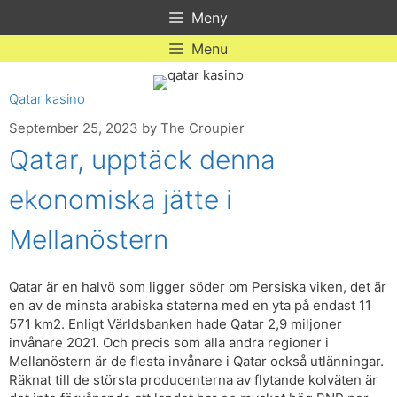
Skip
Meny
to
content
Menu
Qatar kasino
September 25, 2023
by
The Croupier
Qatar, upptäck denna
ekonomiska jätte i
Mellanöstern
Qatar är en halvö som ligger söder om Persiska viken, det är
en av de minsta arabiska staterna med en yta på endast 11
571 km2. Enligt Världsbanken hade Qatar 2,9 miljoner
invånare 2021. Och precis som alla andra regioner i
Mellanöstern är de flesta invånare i Qatar också utlänningar.
Räknat till de största producenterna av flytande kolväten är