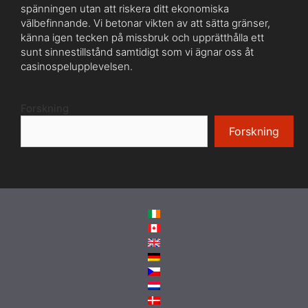
spänningen utan att riskera ditt ekonomiska
välbefinnande. Vi betonar vikten av att sätta gränser,
känna igen tecken på missbruk och upprätthålla ett
sunt sinnestillstånd samtidigt som vi ägnar oss åt
casinospelupplevelsen.
Forskning
Forskning