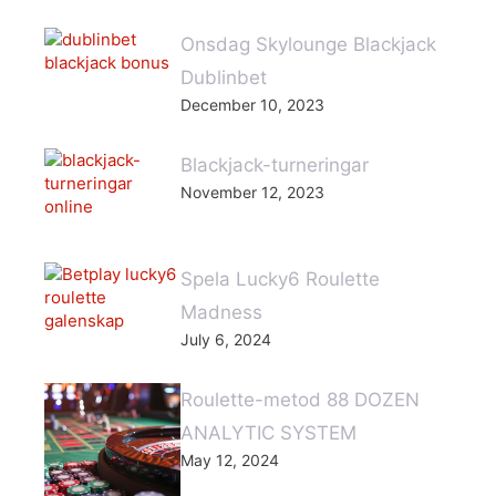
Onsdag Skylounge Blackjack
Dublinbet
December 10, 2023
Blackjack-turneringar
November 12, 2023
Spela Lucky6 Roulette
Madness
July 6, 2024
Roulette-metod 88 DOZEN
ANALYTIC SYSTEM
May 12, 2024