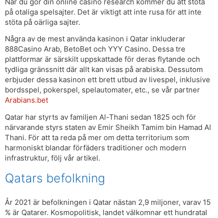
När du gör din online casino research kommer du att stöta
på otaliga spelsajter. Det är viktigt att inte rusa för att inte
stöta på oärliga sajter.
Några av de mest använda kasinon i Qatar inkluderar
888Casino Arab, BetoBet och YYY Casino. Dessa tre
plattformar är särskilt uppskattade för deras flytande och
tydliga gränssnitt där allt kan visas på arabiska. Dessutom
erbjuder dessa kasinon ett brett utbud av livespel, inklusive
bordsspel, pokerspel, spelautomater, etc., se vår partner
Arabians.bet
Qatar har styrts av familjen Al-Thani sedan 1825 och för
närvarande styrs staten av Emir Sheikh Tamim bin Hamad Al
Thani. För att ta reda på mer om detta territorium som
harmoniskt blandar förfäders traditioner och modern
infrastruktur, följ vår artikel.
Qatars befolkning
År 2021 är befolkningen i Qatar nästan 2,9 miljoner, varav 15
% är Qatarer. Kosmopolitisk, landet välkomnar ett hundratal