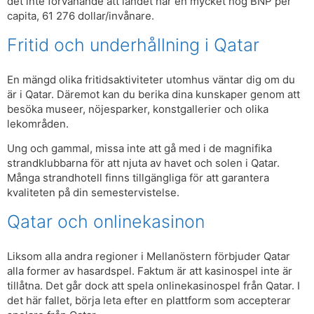
det inte förvånande att landet har en mycket hög BNP per
capita, 61 276 dollar/invånare.
Fritid och underhållning i Qatar
En mängd olika fritidsaktiviteter utomhus väntar dig om du
är i Qatar. Däremot kan du berika dina kunskaper genom att
besöka museer, nöjesparker, konstgallerier och olika
lekområden.
Ung och gammal, missa inte att gå med i de magnifika
strandklubbarna för att njuta av havet och solen i Qatar.
Många strandhotell finns tillgängliga för att garantera
kvaliteten på din semestervistelse.
Qatar och onlinekasinon
Liksom alla andra regioner i Mellanöstern förbjuder Qatar
alla former av hasardspel. Faktum är att kasinospel inte är
tillåtna. Det går dock att spela onlinekasinospel från Qatar. I
det här fallet, börja leta efter en plattform som accepterar