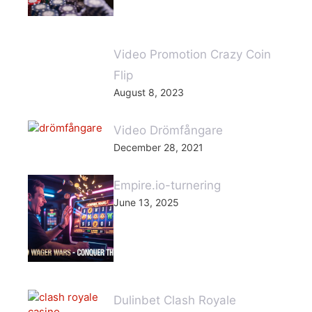
Video Promotion Crazy Coin
Flip
August 8, 2023
Video Drömfångare
December 28, 2021
Empire.io-turnering
June 13, 2025
Dulinbet Clash Royale