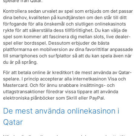
spelare från Qatar.
Kontrollera sedan urvalet av spel som erbjuds om det passar
dina behov, kvaliteten på kundtjänsten om den står till ditt
förfogande för alla önskemål och slutligen onlinekasinots
rykte för att säkerställa dess tillförlitlighet. Du kan välja de
spel som kommer att fascinera dig mellan slots, live dealer-
spel eller bordsspel. Dessutom erbjuder de bästa
plattformarna en mobilversion av dina favorittitlar anpassade
till smartphones och surfplattor så att du kan spela även när
du är på språng.
För att betala online är kreditkort de mest använda av Qatar-
spelare. I princip accepterar alla internetkasinon Visa och
Mastercard. Och för ännu snabbare insättnings- och
uttagstransaktioner föredrar vissa tippare att använda
elektroniska plånböcker som Skrill eller PayPal.
De mest använda onlinekasinon i
Qatar