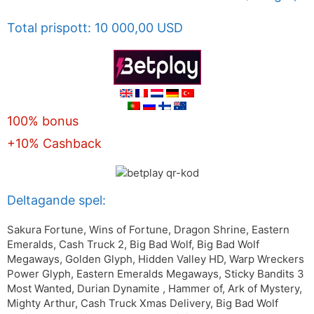
Total prispott: 10 000,00 USD
100% bonus
+10% Cashback
Deltagande spel:
Sakura Fortune, Wins of Fortune, Dragon Shrine, Eastern
Emeralds, Cash Truck 2, Big Bad Wolf, Big Bad Wolf
Megaways, Golden Glyph, Hidden Valley HD, Warp Wreckers
Power Glyph, Eastern Emeralds Megaways, Sticky Bandits 3
Most Wanted, Durian Dynamite , Hammer of, Ark of Mystery,
Mighty Arthur, Cash Truck Xmas Delivery, Big Bad Wolf