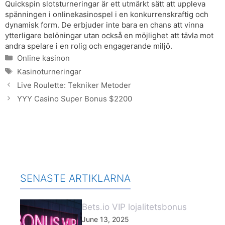
Quickspin slotsturneringar är ett utmärkt sätt att uppleva
spänningen i onlinekasinospel i en konkurrenskraftig och
dynamisk form. De erbjuder inte bara en chans att vinna
ytterligare belöningar utan också en möjlighet att tävla mot
andra spelare i en rolig och engagerande miljö.
Categories
Online kasinon
Tags
Kasinoturneringar
Live Roulette: Tekniker Metoder
YYY Casino Super Bonus $2200
SENASTE ARTIKLARNA
Bets.io VIP lojalitetsbonus
June 13, 2025