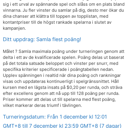
sig i ett urval av spännande spel och slåss om en plats bland
vinnarna. Ju fler vinster du samlar på dig, desto mer ökar du
dina chanser att klättra till toppen av topplistan, med
kontantpriser till de högst rankade spelarna i slutet av
kampanjen.
Ditt uppdrag: Samla flest poäng!
Målet ? Samla maximala poäng under turneringen genom att
delta i ett av de kvalificerade spelen. Poäng delas ut baserat
på det totala satsade beloppet och vinster per snurr, med
specifika kriterier specificerade i poängtabellen nedan.
Upplev spänningen i realtid när dina poäng och rankningar
visas och uppdateras kontinuerligt i spelgränssnittet. Håll
kursen med en lägsta insats på $0,20 per runda, och sträva
efter excellens genom att nå upp till 128 poäng per runda.
Priser kommer att delas ut till spelarna med flest poäng,
vilket markerar deras triumf i tävlingen.
Turneringsdatum: Från 1 december kl 12:01
GMT+8 till 7 december kl 23:59 GMT+8 (7 dagar)