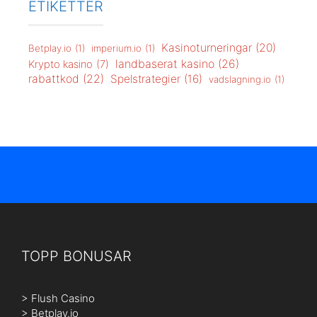
ETIKETTER
Kasinoturneringar
(20)
Betplay.io
(1)
imperium.io
(1)
landbaserat kasino
(26)
Krypto kasino
(7)
rabattkod
(22)
Spelstrategier
(16)
vadslagning.io
(1)
TOPP BONUSAR
>
Flush Casino
>
Betplay.io