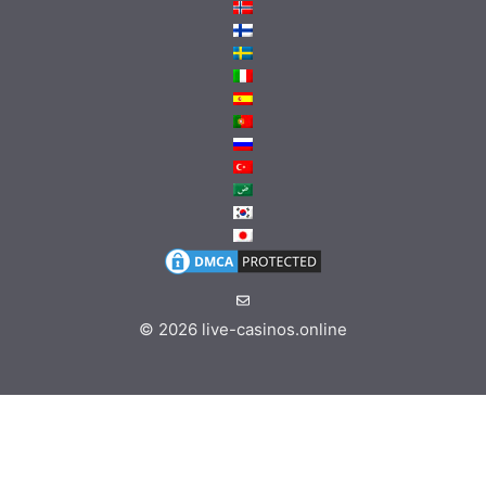
© 2026
live-casinos.online