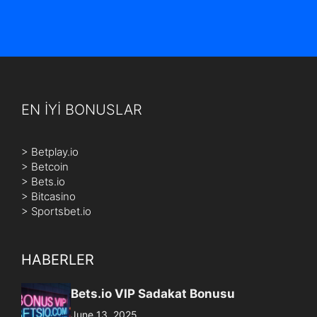
EN İYİ BONUSLAR
>
Betplay.io
>
Betcoin
>
Bets.io
>
Bitcasino
>
Sportsbet.io
HABERLER
Bets.io VIP Sadakat Bonusu
June 13, 2025