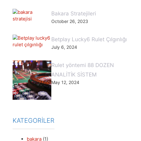
Bakara Stratejileri
October 26, 2023
Betplay Lucky6 Rulet Çılgınlığı
July 6, 2024
Rulet yöntemi 88 DOZEN
ANALİTİK SİSTEM
May 12, 2024
KATEGORILER
bakara
(1)