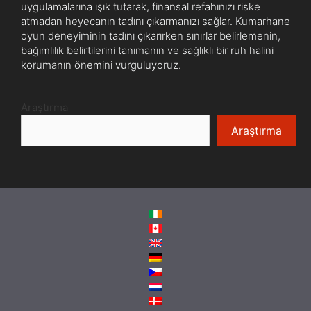
uygulamalarına ışık tutarak, finansal refahınızı riske
atmadan heyecanın tadını çıkarmanızı sağlar. Kumarhane
oyun deneyiminin tadını çıkarırken sınırlar belirlemenin,
bağımlılık belirtilerini tanımanın ve sağlıklı bir ruh halini
korumanın önemini vurguluyoruz.
Araştırma
Araştırma