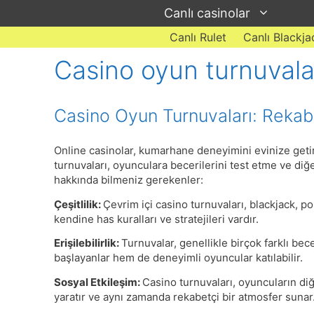
Skip
Canlı casinolar
to
content
Canlı Rulet
Canlı Blackja
Casino oyun turnuvala
Casino Oyun Turnuvaları: Rekabe
Online casinolar, kumarhane deneyimini evinize geti
turnuvaları, oyunculara becerilerini test etme ve diğe
hakkında bilmeniz gerekenler:
Çeşitlilik:
Çevrim içi casino turnuvaları, blackjack, p
kendine has kuralları ve stratejileri vardır.
Erişilebilirlik:
Turnuvalar, genellikle birçok farklı b
başlayanlar hem de deneyimli oyuncular katılabilir.
Sosyal Etkileşim:
Casino turnuvaları, oyuncuların diğ
yaratır ve aynı zamanda rekabetçi bir atmosfer sunar