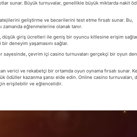
otlar sunar. Büyük turnuvalar, genellikle büyük miktarda nakit öd
tejilerini geliştirme ve becerilerini test etme fırsatı sunar. Bu,
nı zamanda eğlenmelerine olanak tanır.
 düşük giriş ücretleri ile geniş bir oyuncu kitlesine erişim sağlar
li bir deneyim yaşamasını sağlar.
ler sayesinde, çevrim içi casino turnuvaları gerçekçi bir oyun de
an verici ve rekabetçi bir ortamda oyun oynama fırsatı sunar. K
büyük ödüller kazanma şansı elde edin. Online casino turnuvaları,
n erişilebilir ve eğlencelidir.