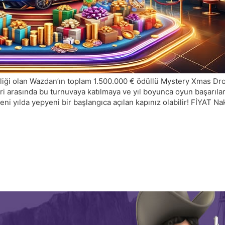
inliği olan Wazdan’ın toplam 1.500.000 € ödüllü Mystery Xmas Dr
ri ​​arasında bu turnuvaya katılmaya ve yıl boyunca oyun başarılar
eni yılda yepyeni bir başlangıca açılan kapınız olabilir! FİYAT Nak