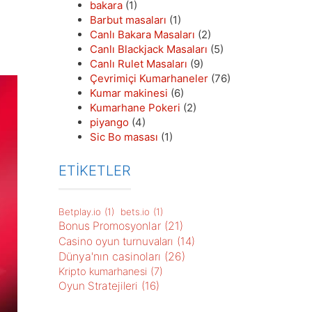
bakara
(1)
Barbut masaları
(1)
Canlı Bakara Masaları
(2)
Canlı Blackjack Masaları
(5)
Canlı Rulet Masaları
(9)
Çevrimiçi Kumarhaneler
(76)
Kumar makinesi
(6)
Kumarhane Pokeri
(2)
piyango
(4)
Sic Bo masası
(1)
ETİKETLER
Betplay.io
(1)
bets.io
(1)
Bonus Promosyonlar
(21)
Casino oyun turnuvaları
(14)
Dünya'nın casinoları
(26)
Kripto kumarhanesi
(7)
Oyun Stratejileri
(16)