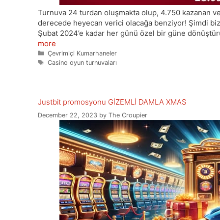
Turnuva 24 turdan oluşmakta olup, 4.750 kazanan ve
derecede heyecan verici olacağa benziyor! Şimdi biz
Şubat 2024’e kadar her günü özel bir güne dönüştürün!
more
Categories
Çevrimiçi Kumarhaneler
Tags
Casino oyun turnuvaları
Justbit promosyonu GİZEMLİ DAMLA XMAS
December 22, 2023
by
The Croupier