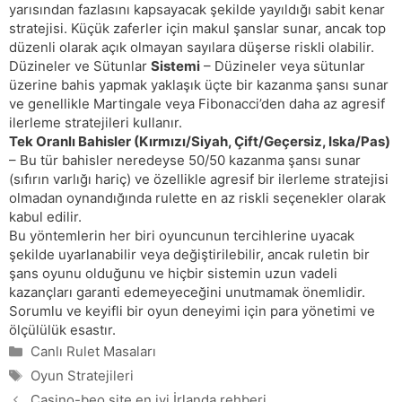
yarısından fazlasını kapsayacak şekilde yayıldığı sabit kenar
stratejisi. Küçük zaferler için makul şanslar sunar, ancak top
düzenli olarak açık olmayan sayılara düşerse riskli olabilir.
Düzineler ve Sütunlar
Sistemi
– Düzineler veya sütunlar
üzerine bahis yapmak yaklaşık üçte bir kazanma şansı sunar
ve genellikle Martingale veya Fibonacci’den daha az agresif
ilerleme stratejileri kullanır.
Tek Oranlı Bahisler (Kırmızı/Siyah, Çift/Geçersiz, Iska/Pas)
– Bu tür bahisler neredeyse 50/50 kazanma şansı sunar
(sıfırın varlığı hariç) ve özellikle agresif bir ilerleme stratejisi
olmadan oynandığında rulette en az riskli seçenekler olarak
kabul edilir.
Bu yöntemlerin her biri oyuncunun tercihlerine uyacak
şekilde uyarlanabilir veya değiştirilebilir, ancak ruletin bir
şans oyunu olduğunu ve hiçbir sistemin uzun vadeli
kazançları garanti edemeyeceğini unutmamak önemlidir.
Sorumlu ve keyifli bir oyun deneyimi için para yönetimi ve
ölçülülük esastır.
Categories
Canlı Rulet Masaları
Tags
Oyun Stratejileri
Casino-beo.site en iyi İrlanda rehberi