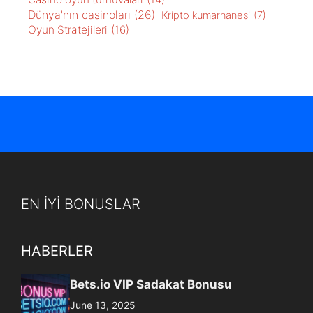
Dünya'nın casinoları
(26)
Kripto kumarhanesi
(7)
Oyun Stratejileri
(16)
EN İYİ BONUSLAR
HABERLER
Bets.io VIP Sadakat Bonusu
June 13, 2025