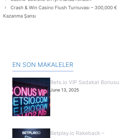
Crash & Win Casino Flush Turnuvası – 300,000 €
Kazanma Şansı
EN SON MAKALELER
Bets.io VIP Sadakat Bonusu
June 13, 2025
Betplay.io Rakeback –