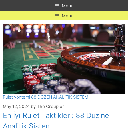
Skip
Menu
to
content
Menu
Rulet yöntemi 88 DOZEN ANALİTİK SİSTEM
May 12, 2024
by
The Croupier
En İyi Rulet Taktikleri: 88 Düzine
Analitik Sistem