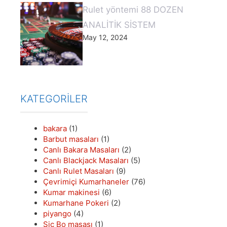
Rulet yöntemi 88 DOZEN
ANALİTİK SİSTEM
May 12, 2024
KATEGORILER
bakara
(1)
Barbut masaları
(1)
Canlı Bakara Masaları
(2)
Canlı Blackjack Masaları
(5)
Canlı Rulet Masaları
(9)
Çevrimiçi Kumarhaneler
(76)
Kumar makinesi
(6)
Kumarhane Pokeri
(2)
piyango
(4)
Sic Bo masası
(1)