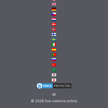
© 2026
live-casinos.online