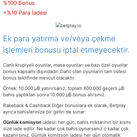
%100 Bonus
+%10 Para İadesi
Ek para yatırma ve/veya çekme
işlemleri bonusu iptal etmeyecektir.
Canlı krupiyeli oyunlar, masa oyunları ve bazı özel oyunlar
bonus kapsamı dışındadır. Dahil olan oyunların tam listesi
bonus teklifinde mevcut olacaktır.
Örnek: 10.000 µ₿ yatırırsanız, toplam 800.000 geçerli µ₿
bahis yaptıktan sonra 10.000 µ₿ bonus alırsınız.
Rakeback & Cashback Diğer bonuslara ek olarak, Betplay
ayrıca bahislerinize bir getiri de sunar:
Günlük komisyon
iadesi
:
her gün, bahis miktarının bir kısmı
size iade edilir. Ne kadar çok bahis oynarsanız o kadar çok
kazanırsınız. Günlük komisyon iadesi her gün otomatik