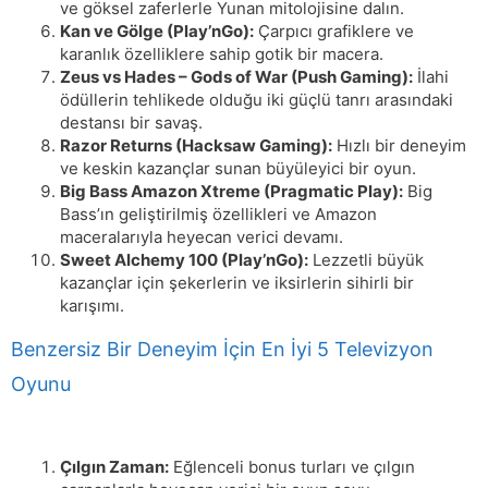
ve göksel zaferlerle Yunan mitolojisine dalın.
Kan ve Gölge (Play’nGo):
Çarpıcı grafiklere ve
karanlık özelliklere sahip gotik bir macera.
Zeus vs Hades – Gods of War (Push Gaming):
İlahi
ödüllerin tehlikede olduğu iki güçlü tanrı arasındaki
destansı bir savaş.
Razor Returns (Hacksaw Gaming):
Hızlı bir deneyim
ve keskin kazançlar sunan büyüleyici bir oyun.
Big Bass Amazon Xtreme (Pragmatic Play):
Big
Bass’ın geliştirilmiş özellikleri ve Amazon
maceralarıyla heyecan verici devamı.
Sweet Alchemy 100 (Play’nGo):
Lezzetli büyük
kazançlar için şekerlerin ve iksirlerin sihirli bir
karışımı.
Benzersiz Bir Deneyim İçin En İyi 5 Televizyon
Oyunu
Çılgın Zaman:
Eğlenceli bonus turları ve çılgın