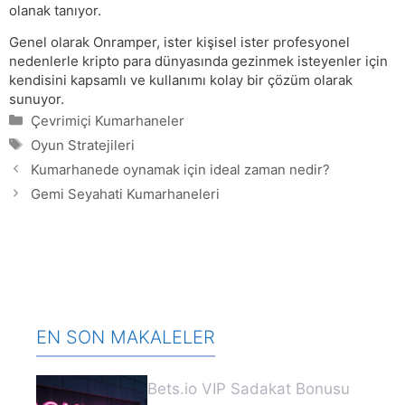
olanak tanıyor.
Genel olarak Onramper, ister kişisel ister profesyonel
nedenlerle kripto para dünyasında gezinmek isteyenler için
kendisini kapsamlı ve kullanımı kolay bir çözüm olarak
sunuyor.
Categories
Çevrimiçi Kumarhaneler
Tags
Oyun Stratejileri
Kumarhanede oynamak için ideal zaman nedir?
Gemi Seyahati Kumarhaneleri
EN SON MAKALELER
Bets.io VIP Sadakat Bonusu