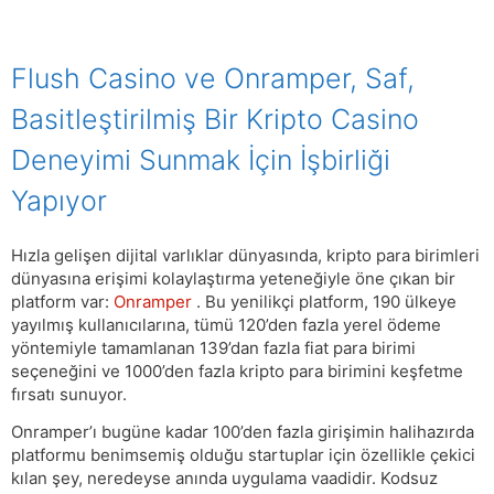
Flush Casino ve Onramper, Saf,
Basitleştirilmiş Bir Kripto Casino
Deneyimi Sunmak İçin İşbirliği
Yapıyor
Hızla gelişen dijital varlıklar dünyasında, kripto para birimleri
dünyasına erişimi kolaylaştırma yeteneğiyle öne çıkan bir
platform var:
Onramper
. Bu yenilikçi platform, 190 ülkeye
yayılmış kullanıcılarına, tümü 120’den fazla yerel ödeme
yöntemiyle tamamlanan 139’dan fazla fiat para birimi
seçeneğini ve 1000’den fazla kripto para birimini keşfetme
fırsatı sunuyor.
Onramper’ı bugüne kadar 100’den fazla girişimin halihazırda
platformu benimsemiş olduğu startuplar için özellikle çekici
kılan şey, neredeyse anında uygulama vaadidir. Kodsuz