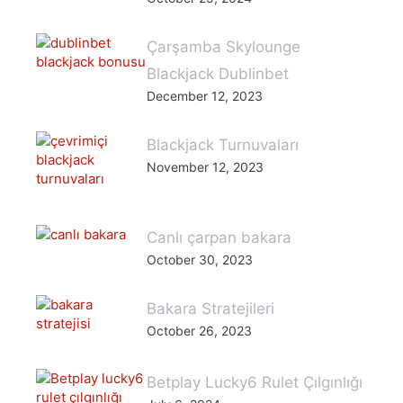
Çarşamba Skylounge
Blackjack Dublinbet
December 12, 2023
Blackjack Turnuvaları
November 12, 2023
Canlı çarpan bakara
October 30, 2023
Bakara Stratejileri
October 26, 2023
Betplay Lucky6 Rulet Çılgınlığı