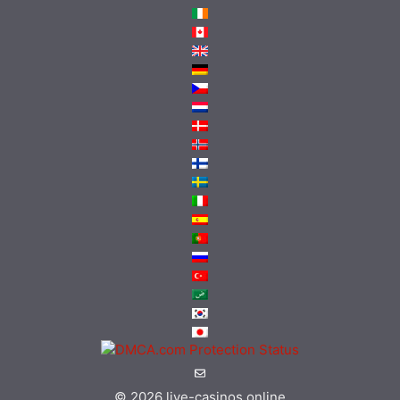
© 2026
live-casinos.online