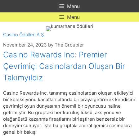
Skip
Menu
to
content
Menu
Casino Ödülleri A.Ş.
November 24, 2023
by
The Croupier
Casino Rewards Inc: Premier
Çevrimiçi Casinolardan Oluşan Bir
Takımyıldız
Casino Rewards Inc, tanınmış casinolardan oluşan etkileyici
bir koleksiyonu kanatları altında bir araya getirerek kendisini
çevrimiçi oyun dünyasının önemli bir oyuncusu haline
getirmiştir. Bu gruptaki her kuruluş lüksü, aksiyonu ve
olağanüstü kazanma fırsatlarını birleştiren benzersiz bir
deneyim sunuyor. İşte bu gruptaki amiral gemisi casinolara
genel bir bakış: