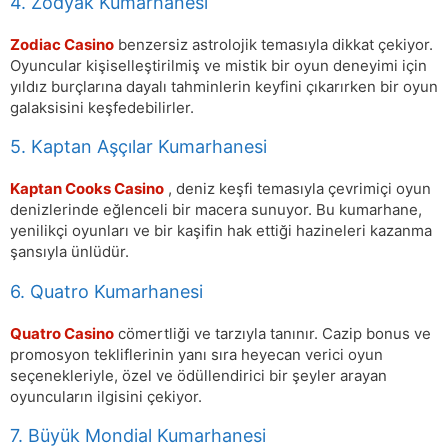
4. Zodyak Kumarhanesi
Zodiac Casino
benzersiz astrolojik temasıyla dikkat çekiyor.
Oyuncular kişiselleştirilmiş ve mistik bir oyun deneyimi için
yıldız burçlarına dayalı tahminlerin keyfini çıkarırken bir oyun
galaksisini keşfedebilirler.
5. Kaptan Aşçılar Kumarhanesi
Kaptan Cooks Casino
, deniz keşfi temasıyla çevrimiçi oyun
denizlerinde eğlenceli bir macera sunuyor. Bu kumarhane,
yenilikçi oyunları ve bir kaşifin hak ettiği hazineleri kazanma
şansıyla ünlüdür.
6. Quatro Kumarhanesi
Quatro Casino
cömertliği ve tarzıyla tanınır. Cazip bonus ve
promosyon tekliflerinin yanı sıra heyecan verici oyun
seçenekleriyle, özel ve ödüllendirici bir şeyler arayan
oyuncuların ilgisini çekiyor.
7. Büyük Mondial Kumarhanesi