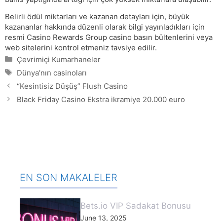
Belirli ödül miktarları ve kazanan detayları için, büyük
kazananlar hakkında düzenli olarak bilgi yayınladıkları için
resmi Casino Rewards Group casino basın bültenlerini veya
web sitelerini kontrol etmeniz tavsiye edilir.
Categories
Çevrimiçi Kumarhaneler
Tags
Dünya'nın casinoları
“Kesintisiz Düşüş” Flush Casino
Black Friday Casino Ekstra ikramiye 20.000 euro
EN SON MAKALELER
Bets.io VIP Sadakat Bonusu
June 13, 2025