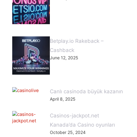
Betplay.io Rakeback –
Cashback
June 12, 2025
Canlı casinoda büyük kazanın
April 8, 2025
Casinos-jackpot.net
Kanada’da Casino oyunları
October 25, 2024