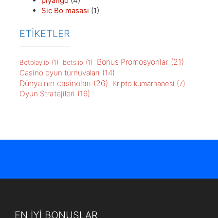
piyango
(4)
Sic Bo masası
(1)
ETİKETLER
Bonus Promosyonlar
(21)
Betplay.io
(1)
bets.io
(1)
Casino oyun turnuvaları
(14)
Dünya'nın casinoları
(26)
Kripto kumarhanesi
(7)
Oyun Stratejileri
(16)
EN İYİ BONUSLAR