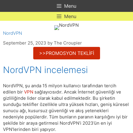
Skip
Menu
to
content
Menu
NordVPN
September 25, 2023
by
The Croupier
>>PROMOSYON TEKLİFİ
NordVPN incelemesi
NordVPN, şu anda 15 milyon kullanıcı tarafından tercih
edilen bir
VPN
sağlayıcısıdır. Ancak İnternet güvenliği ve
gizliliğinde lider olarak kabul edilmektedir. Bu şirketin
sunduğu teklifler özellikle ultra yüksek hızları, geniş küresel
sunucu ağı, kusursuz güvenliği ve akış yetenekleri
nedeniyle popülerdir. Tüm bunların paranın karşılığını iyi bir
şekilde bir araya getirmesi NordVPN’i 2023’ün en iyi
VPN’lerinden biri yapıyor.