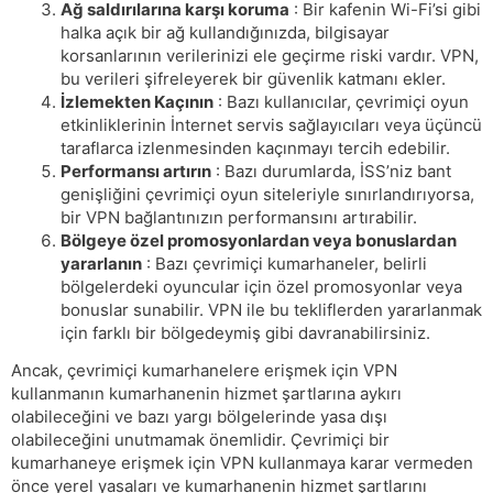
Ağ saldırılarına karşı koruma
: Bir kafenin Wi-Fi’si gibi
halka açık bir ağ kullandığınızda, bilgisayar
korsanlarının verilerinizi ele geçirme riski vardır. VPN,
bu verileri şifreleyerek bir güvenlik katmanı ekler.
İzlemekten Kaçının
: Bazı kullanıcılar, çevrimiçi oyun
etkinliklerinin İnternet servis sağlayıcıları veya üçüncü
taraflarca izlenmesinden kaçınmayı tercih edebilir.
Performansı artırın
: Bazı durumlarda, İSS’niz bant
genişliğini çevrimiçi oyun siteleriyle sınırlandırıyorsa,
bir VPN bağlantınızın performansını artırabilir.
Bölgeye özel promosyonlardan veya bonuslardan
yararlanın
: Bazı çevrimiçi kumarhaneler, belirli
bölgelerdeki oyuncular için özel promosyonlar veya
bonuslar sunabilir. VPN ile bu tekliflerden yararlanmak
için farklı bir bölgedeymiş gibi davranabilirsiniz.
Ancak, çevrimiçi kumarhanelere erişmek için VPN
kullanmanın kumarhanenin hizmet şartlarına aykırı
olabileceğini ve bazı yargı bölgelerinde yasa dışı
olabileceğini unutmamak önemlidir. Çevrimiçi bir
kumarhaneye erişmek için VPN kullanmaya karar vermeden
önce yerel yasaları ve kumarhanenin hizmet şartlarını