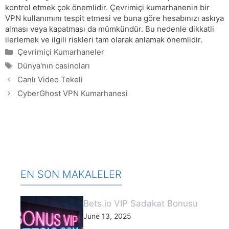
kontrol etmek çok önemlidir. Çevrimiçi kumarhanenin bir
VPN kullanımını tespit etmesi ve buna göre hesabınızı askıya
alması veya kapatması da mümkündür. Bu nedenle dikkatli
ilerlemek ve ilgili riskleri tam olarak anlamak önemlidir.
Categories
Çevrimiçi Kumarhaneler
Tags
Dünya'nın casinoları
Canlı Video Tekeli
CyberGhost VPN Kumarhanesi
EN SON MAKALELER
Bets.io VIP Sadakat Bonusu
June 13, 2025