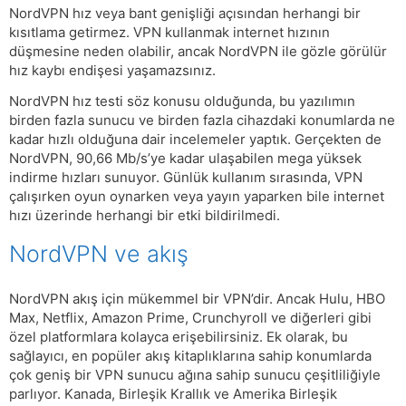
NordVPN hız veya bant genişliği açısından herhangi bir
kısıtlama getirmez. VPN kullanmak internet hızının
düşmesine neden olabilir, ancak NordVPN ile gözle görülür
hız kaybı endişesi yaşamazsınız.
NordVPN hız testi söz konusu olduğunda, bu yazılımın
birden fazla sunucu ve birden fazla cihazdaki konumlarda ne
kadar hızlı olduğuna dair incelemeler yaptık. Gerçekten de
NordVPN, 90,66 Mb/s’ye kadar ulaşabilen mega yüksek
indirme hızları sunuyor. Günlük kullanım sırasında, VPN
çalışırken oyun oynarken veya yayın yaparken bile internet
hızı üzerinde herhangi bir etki bildirilmedi.
NordVPN ve akış
NordVPN akış için mükemmel bir VPN’dir. Ancak Hulu, HBO
Max, Netflix, Amazon Prime, Crunchyroll ve diğerleri gibi
özel platformlara kolayca erişebilirsiniz. Ek olarak, bu
sağlayıcı, en popüler akış kitaplıklarına sahip konumlarda
çok geniş bir VPN sunucu ağına sahip sunucu çeşitliliğiyle
parlıyor. Kanada, Birleşik Krallık ve Amerika Birleşik