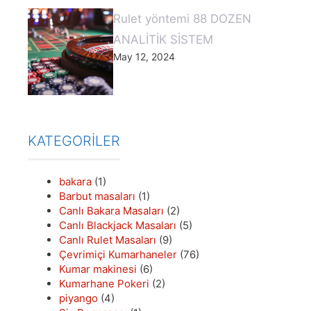
Rulet yöntemi 88 DOZEN
ANALİTİK SİSTEM
May 12, 2024
KATEGORILER
bakara
(1)
Barbut masaları
(1)
Canlı Bakara Masaları
(2)
Canlı Blackjack Masaları
(5)
Canlı Rulet Masaları
(9)
Çevrimiçi Kumarhaneler
(76)
Kumar makinesi
(6)
Kumarhane Pokeri
(2)
piyango
(4)