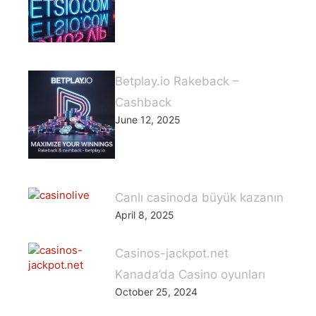
Betplay.io Rakeback –
Cashback
June 12, 2025
Canlı casinoda büyük kazanın
April 8, 2025
Casinos-jackpot.net
Kanada’da Casino oyunları
October 25, 2024