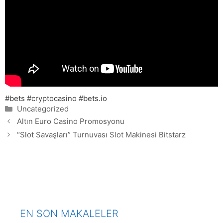
#bets #cryptocasino #bets.io
Categories
Uncategorized
Altın Euro Casino Promosyonu
“Slot Savaşları” Turnuvası Slot Makinesi Bitstarz
EN SON MAKALELER