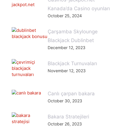
Kanada’da Casino oyunları
October 25, 2024
Çarşamba Skylounge
Blackjack Dublinbet
December 12, 2023
Blackjack Turnuvaları
November 12, 2023
Canlı çarpan bakara
October 30, 2023
Bakara Stratejileri
October 26, 2023