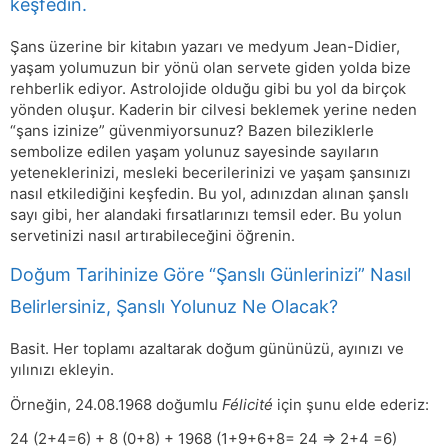
keşfedin.
Şans üzerine bir kitabın yazarı ve medyum Jean-Didier,
yaşam yolumuzun bir yönü olan servete giden yolda bize
rehberlik ediyor. Astrolojide olduğu gibi bu yol da birçok
yönden oluşur. Kaderin bir cilvesi beklemek yerine neden
“şans izinize” güvenmiyorsunuz? Bazen bileziklerle
sembolize edilen yaşam yolunuz sayesinde sayıların
yeteneklerinizi, mesleki becerilerinizi ve yaşam şansınızı
nasıl etkilediğini keşfedin. Bu yol, adınızdan alınan şanslı
sayı gibi, her alandaki fırsatlarınızı temsil eder. Bu yolun
servetinizi nasıl artırabileceğini öğrenin.
Doğum Tarihinize Göre “Şanslı Günlerinizi” Nasıl
Belirlersiniz, Şanslı Yolunuz Ne Olacak?
Basit. Her toplamı azaltarak doğum gününüzü, ayınızı ve
yılınızı ekleyin.
Örneğin, 24.08.1968 doğumlu
Félicité
için şunu elde ederiz:
24 (2+4=6) + 8 (0+8) + 1968 (1+9+6+8= 24 => 2+4 =6)