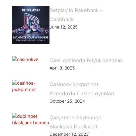
Betplay.io Rakeback –
Cashback
June 12, 2025
Canlı casinoda büyük kazanın
April 8, 2025
Casinos-jackpot.net
Kanada’da Casino oyunları
October 25, 2024
Çarşamba Skylounge
Blackjack Dublinbet
December 12, 2023