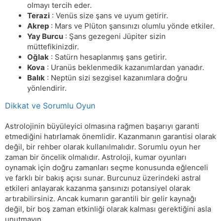
olmayı tercih eder.
Terazi
: Venüs size şans ve uyum getirir.
Akrep
: Mars ve Plüton şansınızı olumlu yönde etkiler.
Yay Burcu
: Şans gezegeni Jüpiter sizin
müttefikinizdir.
Oğlak
: Satürn hesaplanmış şans getirir.
Kova
: Uranüs beklenmedik kazanımlardan yanadır.
Balık
: Neptün sizi sezgisel kazanımlara doğru
yönlendirir.
Dikkat ve Sorumlu Oyun
Astrolojinin büyüleyici olmasına rağmen başarıyı garanti
etmediğini hatırlamak önemlidir. Kazanmanın garantisi olarak
değil, bir rehber olarak kullanılmalıdır. Sorumlu oyun her
zaman bir öncelik olmalıdır. Astroloji, kumar oyunları
oynamak için doğru zamanları seçme konusunda eğlenceli
ve farklı bir bakış açısı sunar. Burcunuz üzerindeki astral
etkileri anlayarak kazanma şansınızı potansiyel olarak
artırabilirsiniz. Ancak kumarın garantili bir gelir kaynağı
değil, bir boş zaman etkinliği olarak kalması gerektiğini asla
unutmayın.