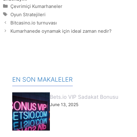
Categories
Çevrimiçi Kumarhaneler
Tags
Oyun Stratejileri
Bitcasino.io turnuvası
Kumarhanede oynamak için ideal zaman nedir?
EN SON MAKALELER
Bets.io VIP Sadakat Bonusu
June 13, 2025