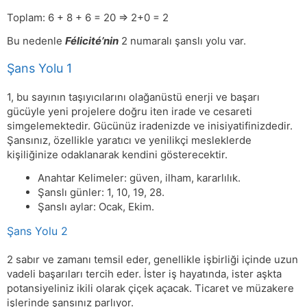
Toplam: 6 + 8 + 6 = 20 => 2+0 = 2
Bu nedenle
Félicité’nin
2 numaralı şanslı yolu var.
Şans Yolu 1
1, bu sayının taşıyıcılarını olağanüstü enerji ve başarı
gücüyle yeni projelere doğru iten irade ve cesareti
simgelemektedir. Gücünüz iradenizde ve inisiyatifinizdedir.
Şansınız, özellikle yaratıcı ve yenilikçi mesleklerde
kişiliğinize odaklanarak kendini gösterecektir.
Anahtar Kelimeler: güven, ilham, kararlılık.
Şanslı günler: 1, 10, 19, 28.
Şanslı aylar: Ocak, Ekim.
Şans Yolu 2
2 sabır ve zamanı temsil eder, genellikle işbirliği içinde uzun
vadeli başarıları tercih eder. İster iş hayatında, ister aşkta
potansiyeliniz ikili olarak çiçek açacak. Ticaret ve müzakere
işlerinde şansınız parlıyor.