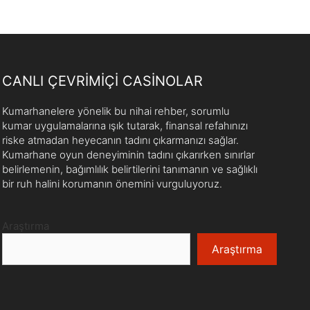
CANLI ÇEVRIMIÇI CASINOLAR
Kumarhanelere yönelik bu nihai rehber, sorumlu
kumar uygulamalarına ışık tutarak, finansal refahınızı
riske atmadan heyecanın tadını çıkarmanızı sağlar.
Kumarhane oyun deneyiminin tadını çıkarırken sınırlar
belirlemenin, bağımlılık belirtilerini tanımanın ve sağlıklı
bir ruh halini korumanın önemini vurguluyoruz.
Araştırma
Araştırma