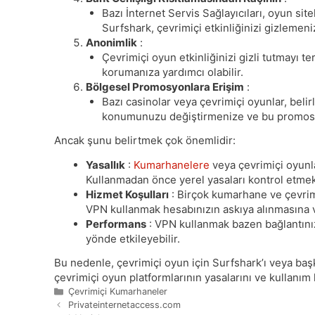
Bazı İnternet Servis Sağlayıcıları, oyun sitel
Surfshark, çevrimiçi etkinliğinizi gizlemeni
Anonimlik
:
Çevrimiçi oyun etkinliğinizi gizli tutmayı t
korumanıza yardımcı olabilir.
Bölgesel Promosyonlara Erişim
:
Bazı casinolar veya çevrimiçi oyunlar, beli
konumunuzu değiştirmenize ve bu promosyo
Ancak şunu belirtmek çok önemlidir:
Yasallık
:
Kumarhanelere
veya çevrimiçi oyunla
Kullanmadan önce yerel yasaları kontrol etmek
Hizmet Koşulları
: Birçok kumarhane ve çevrim
VPN kullanmak hesabınızın askıya alınmasına v
Performans
: VPN kullanmak bazen bağlantınız
yönde etkileyebilir.
Bu nedenle, çevrimiçi oyun için Surfshark’ı veya başk
çevrimiçi oyun platformlarının yasalarını ve kullanım 
Categories
Çevrimiçi Kumarhaneler
Privateinternetaccess.com