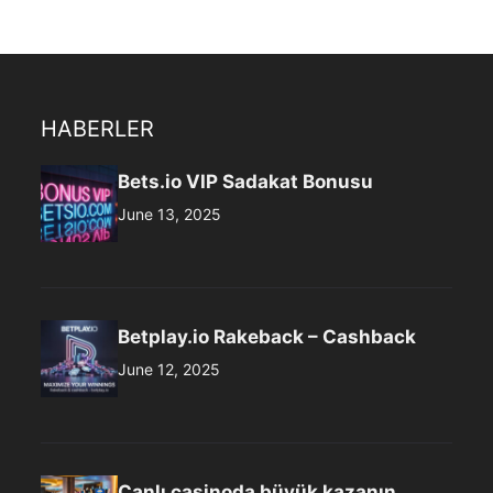
HABERLER
Bets.io VIP Sadakat Bonusu
June 13, 2025
Betplay.io Rakeback – Cashback
June 12, 2025
Canlı casinoda büyük kazanın