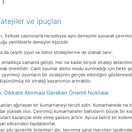
i
tejiler ve ipuçları
ı, fiziksel casinolarla neredeyse aynı deneyimi sunarak çevrimi
ğu yeniliklerle deneyim eşsizdir.
a çeşitli oyun ve bahis stratejilerine de olanak tanır.
 anladıkça zamanla gelişti. Her ne kadar birçok strateji aktarılmı
ak önemlidir. Canlı oyunlar demo modu sunmadığı için farklı şe
l çevrimiçi oyunların bir stratejinin gerçek etkinliğini göstermedi
üşünülmüş bir strateji kazancınızı artırabilir.
n: Dikkate Alınması Gereken Önemli Noktalar
nsanları ağırlayan bir kumarhaneyi tercih edin. Kumarhanede ne 
dar yüksek olur. Çevrimiçi kumarhaneler bahislerin büyük bir kı
tarlı kazançlar elde etme şansını artırır. Ayrıca belirli bir kıde
el etkisinden faydalanırlar.
sıkı güvenlik önlemleri alır, tanınmış yargı mercileri tarafında