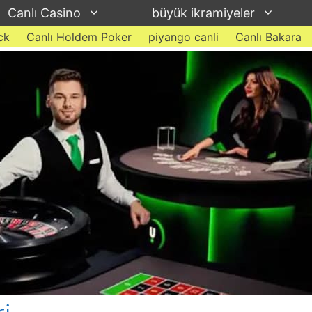
Canlı Casino
büyük ikramiyeler
ck
Canlı Holdem Poker
piyango canli
Canlı Bakara