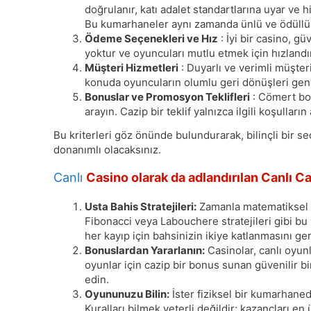
doğrulanır, katı adalet standartlarına uyar ve h
Bu kumarhaneler aynı zamanda ünlü ve ödüllü sa
Ödeme Seçenekleri ve Hız
: İyi bir casino, gü
yoktur ve oyuncuları mutlu etmek için hızlandır
Müşteri Hizmetleri
: Duyarlı ve verimli müşter
konuda oyuncuların olumlu geri dönüşleri gene
Bonuslar ve Promosyon Teklifleri
: Cömert bo
arayın. Cazip bir teklif yalnızca ilgili koşulları
Bu kriterleri göz önünde bulundurarak, bilinçli bir 
donanımlı olacaksınız.
Canlı
Casino olarak da adlandırılan Canlı C
Usta Bahis Stratejileri:
Zamanla matematiksel he
Fibonacci veya Labouchere stratejileri gibi bu 
her kayıp için bahsinizin ikiye katlanmasını g
Bonuslardan Yararlanın:
Casinolar, canlı oyun
oyunlar için cazip bir bonus sunan güvenilir 
edin.
Oyununuzu Bilin:
İster fiziksel bir kumarhane
Kuralları bilmek yeterli değildir; kazançları en