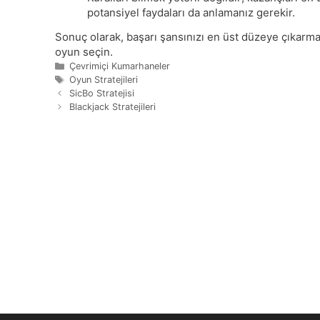
potansiyel faydaları da anlamanız gerekir.
Sonuç olarak, başarı şansınızı en üst düzeye çıkarma
oyun seçin.
Categories
Çevrimiçi Kumarhaneler
Tags
Oyun Stratejileri
SicBo Stratejisi
Blackjack Stratejileri